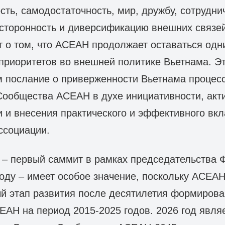
сть, самодостаточность, мир, дружбу, сотрудни
осторонность и диверсификацию внешних связей
т о том, что АСЕАН продолжает оставаться одн
 приоритетов во внешней политике Вьетнама. Э
м послание о приверженности Вьетнама процес
Сообщества АСЕАН в духе инициативности, акт
и и внесения практического и эффективного вк
ссоциации.
– первый саммит в рамках председательства 
оду – имеет особое значение, поскольку АСЕА
ый этап развития после десятилетия формиров
АН на период 2015-2025 годов. 2026 год явля