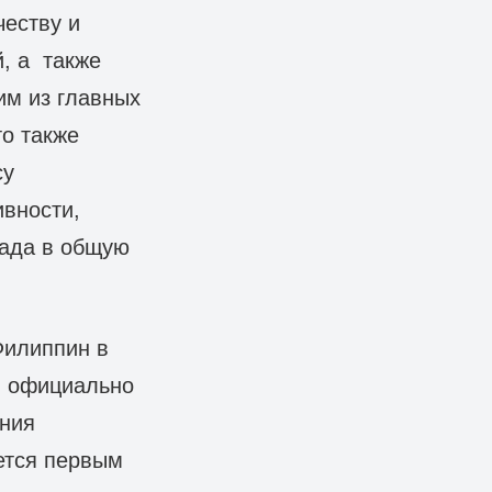
честву и
, а также
им из главных
то также
су
ивности,
лада в общую
Филиппин в
Н официально
ания
ется первым