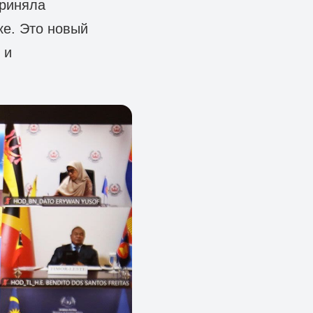
приняла
ке. Это новый
 и