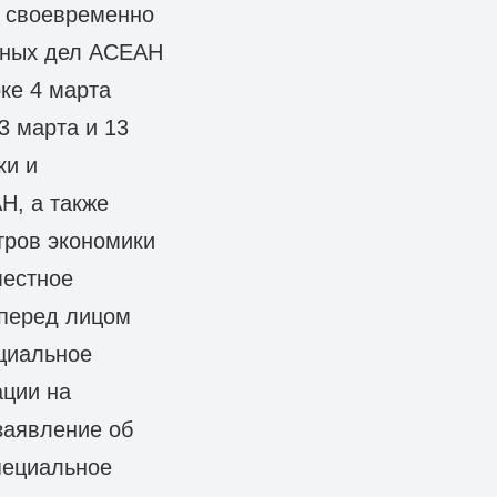
 своевременно
нных дел АСЕАН
ке 4 марта
3 марта и 13
ки и
Н, а также
тров экономики
местное
 перед лицом
ециальное
ации на
заявление об
пециальное