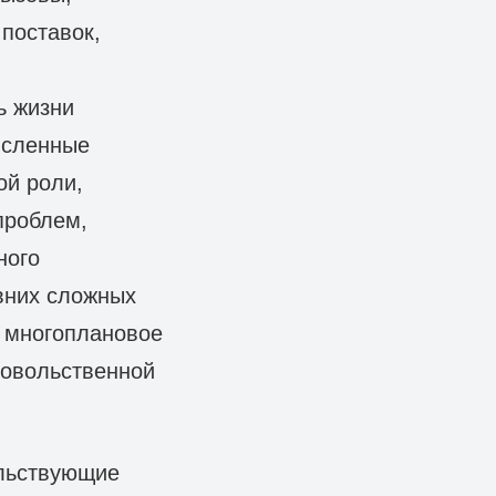
 поставок,
ь жизни
исленные
ой роли,
проблем,
ного
вних сложных
 многоплановое
довольственной
ельствующие