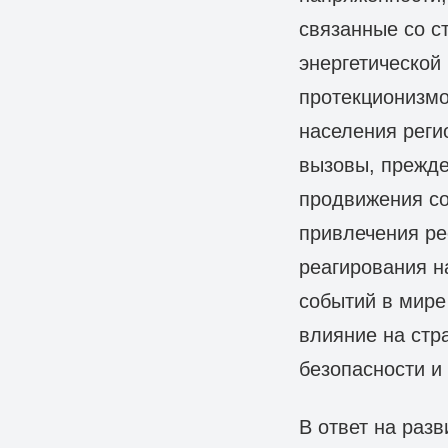
связанные со с
энергетической
протекционизмо
населения реги
вызовы, прежде
продвижения со
привлечения ре
реагирования н
событий в мире
влияние на стр
безопасности и 
В ответ на раз