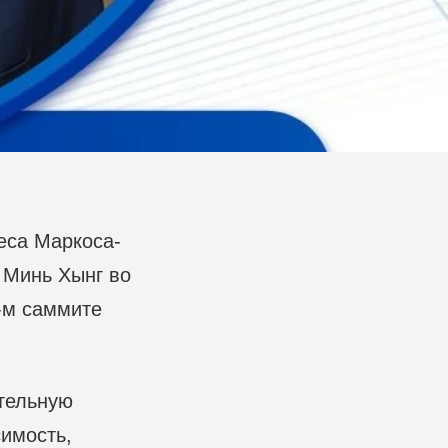
еса Маркоса-
 Минь Хынг во
-м саммите
тельную
имость,