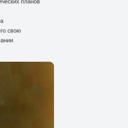
ических планов
на
го свою
вании