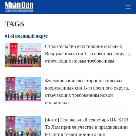
TAGS
#1-й военный округ
ГЛАВНАЯ СТРАНИЦА
Строительство всесторонне сильных
Вооружённых сил 1-го военного округа,
ПОЛИТИКА
отвечающих новым требованиям
ЭКОНОМИКА
Формирование всесторонне сильных
ОБЩЕСТВО
вооруженных сил 1-го военного округа,
отвечающих требованиям новой
ЭКОЛОГИЯ
обстановки
КУЛЬТУРА
[Фото] Генеральный секретарь ЦК КПВ
То Лам принял участие в праздновании
ДОБРО ПОЖАЛОВАТЬ ВО
80-летия традиционного дня