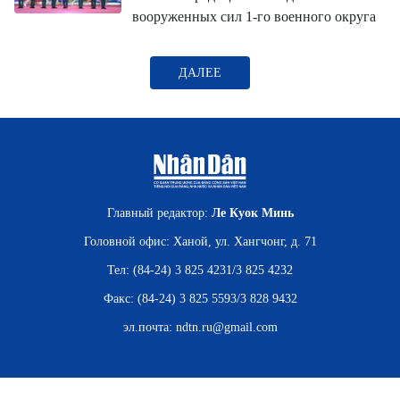
ВЬЕТНАМ
вооруженных сил 1-го военного округа
МОСТ ДРУЖБЫ
ДАЛЕЕ
В МИРЕ
ВСТРЕЧИ - ДИАЛОГИ
ДОСЬЕ И МАТЕРИАЛЫ
Главный редактор:
Ле Куок Минь
О ГАЗЕТЕ «НЯНЗАН»
Головной офис: Ханой, ул. Хангчонг, д. 71
Тел: (84-24) 3 825 4231/3 825 4232
TIẾNG VIỆT
Факс: (84-24) 3 825 5593/3 828 9432
ENGLISH
эл.почта:
ndtn.ru@gmail.com
中文