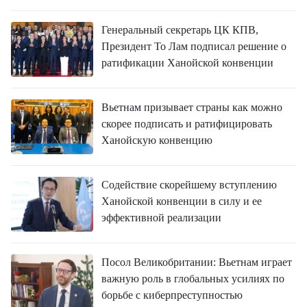
ВЬЕТНАМ
Генеральный секретарь ЦК КПВ,
МОСТ ДРУЖБЫ
Президент То Лам подписал решение о
ратификации Ханойской конвенции
В МИРЕ
ВСТРЕЧИ - ДИАЛОГИ
Вьетнам призывает страны как можно
скорее подписать и ратифицировать
ДОСЬЕ И МАТЕРИАЛЫ
Ханойскую конвенцию
О ГАЗЕТЕ «НЯНЗАН»
Содействие скорейшему вступлению
Ханойской конвенции в силу и ее
TIẾNG VIỆT
эффективной реализации
ENGLISH
Посол Великобритании: Вьетнам играет
中文
важную роль в глобальных усилиях по
борьбе с киберпреступностью