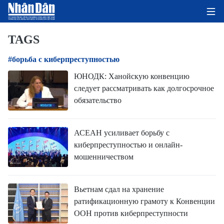
TAGS
#борьба с киберпреступностью
ГЛАВНАЯ СТРАНИЦА
ЮНОДК: Ханойскую конвенцию
следует рассматривать как долгосрочное
ПОЛИТИКА
обязательство
ЭКОНОМИКА
АСЕАН усиливает борьбу с
ОБЩЕСТВО
киберпреступностью и онлайн-
мошенничеством
ЭКОЛОГИЯ
КУЛЬТУРА
Вьетнам сдал на хранение
ратификационную грамоту к Конвенции
ДОБРО ПОЖАЛОВАТЬ ВО
ООН против киберпреступности