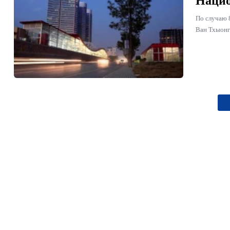
Нацио
По случаю 8
Ван Тхыонг