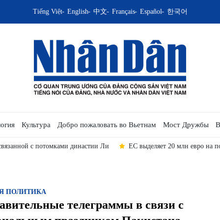
Tiếng Việt
English
中文
Français
Español
한국어
огия
Культура
Добро пожаловать во Вьетнам
Мост Дружбы
В
 связанной с потомками династии Ли
ЕС выделяет 20 млн евро на п
Я ПОЛИТИКА
авительные телеграммы в связи с