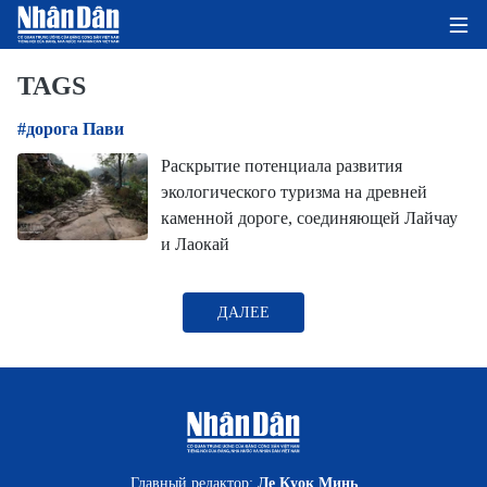
TAGS
#дорога Пави
ГЛАВНАЯ СТРАНИЦА
Раскрытие потенциала развития
экологического туризма на древней
ПОЛИТИКА
каменной дороге, соединяющей Лайчау
и Лаокай
ЭКОНОМИКА
ОБЩЕСТВО
ДАЛЕЕ
ЭКОЛОГИЯ
КУЛЬТУРА
ДОБРО ПОЖАЛОВАТЬ ВО
Главный редактор:
Ле Куок Минь