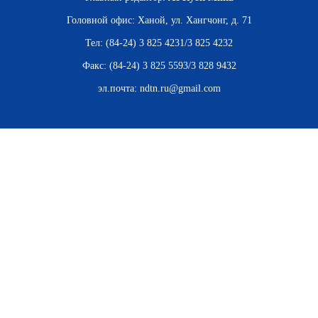
ВЬЕТНАМ
Головной офис: Ханой, ул. Хангчонг, д. 71
МОСТ ДРУЖБЫ
Тел: (84-24) 3 825 4231/3 825 4232
Факс: (84-24) 3 825 5593/3 828 9432
В МИРЕ
эл.почта:
ndtn.ru@gmail.com
ВСТРЕЧИ - ДИАЛОГИ
ДОСЬЕ И МАТЕРИАЛЫ
О ГАЗЕТЕ «НЯНЗАН»
TIẾNG VIỆT
ENGLISH
中文