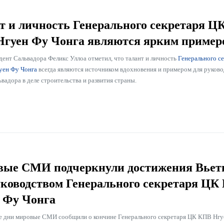
т и личность Генерального секретаря Ц
гуен Фу Чонга являются ярким пример
дент Сальвадора Феликс Уллоа отметил, что талант и личность
Генерального с
уен Фу Чонга
всегда являются источником вдохновения и примером для руково
вадора в деле строительства и развития страны.
ые СМИ подчеркнули достижения Вьет
уководством Генерального секретаря ЦК
 Фу Чонга
е дни мировые СМИ сообщили о кончине Генерального секретаря ЦК КПВ Нгу