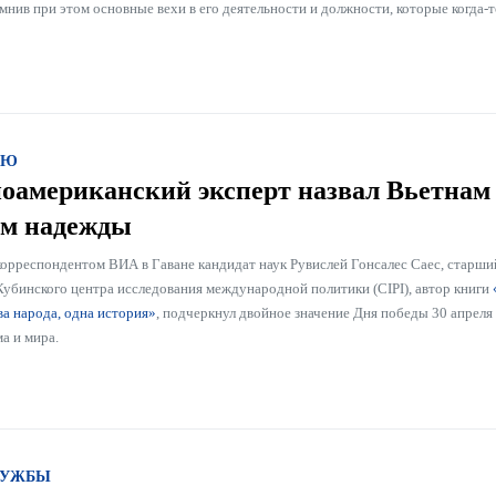
мнив при этом основные вехи в его деятельности и должности, которые когда-
ЬЮ
оамериканский эксперт назвал Вьетнам
м надежды
 корреспондентом ВИА в Гаване кандидат наук Рувислей Гонсалес Саес, старш
Кубинского центра исследования международной политики (CIPI), автор книги
ва народа, одна история»
, подчеркнул двойное значение Дня победы 30 апреля
а и мира.
РУЖБЫ