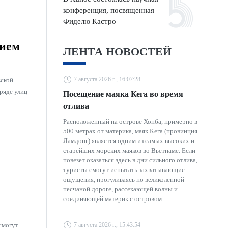
конференция, посвященная
Фиделю Кастро
ием
ЛЕНТА НОВОСТЕЙ
7 августа 2026 г., 16:07:28
вской
ряде улиц
Посещение маяка Кега во время
отлива
Расположенный на острове Хонба, примерно в
500 метрах от материка, маяк Кега (провинция
Ламдонг) является одним из самых высоких и
старейших морских маяков во Вьетнаме. Если
повезет оказаться здесь в дни сильного отлива,
туристы смогут испытать захватывающие
ощущения, прогуливаясь по великолепной
песчаной дороге, рассекающей волны и
соединяющей материк с островом.
смогут
7 августа 2026 г., 15:43:54