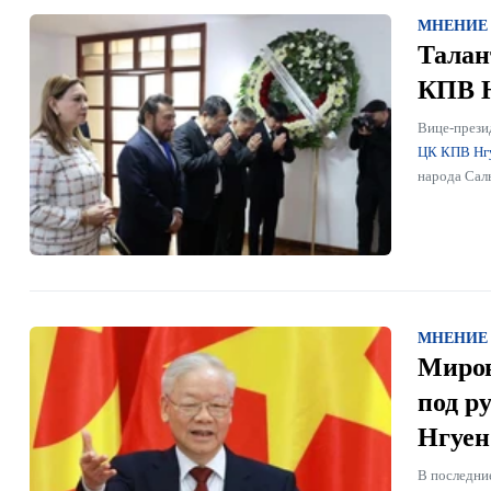
МНЕНИЕ
Талан
КПВ Н
Вице-прези
ЦК КПВ Нг
народа Саль
МНЕНИЕ
Миров
под р
Нгуен
В последни