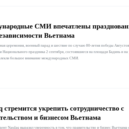
народные СМИ впечатлены празднован
езависимости Вьетнама
ная церемония, военный парад и шествие по случаю 80-летия победы Августо
и Национального праздника 2 сентября, состоявшиеся на площади Бадинь и на 
влекли большое внимание международных СМИ.
q стремится укрепить сотрудничество с
тельством и бизнесом Вьетнама
ент Nasdaq выразил уверенность в том, что правительство и бизнес Вьетнама 