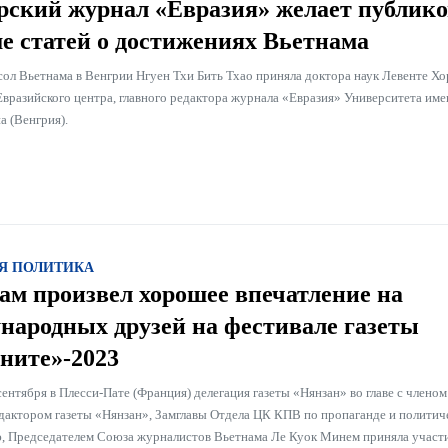
рский журнал «Евразия» желает публико
е статей о достижениях Вьетнама
ол Вьетнама в Венгрии Нгуен Тхи Бить Тхао приняла доктора наук Левенте Хо
Евразийского центра, главного редактора журнала «Евразия» Университета им
а (Венгрия).
Я ПОЛИТИКА
ам произвел хорошее впечатление на
народных друзей на фестивале газеты
ите»-2023
сентября в Плесси-Пате (Франция) делегация газеты «Нянзан» во главе с члено
дактором газеты «Нянзан», Замглавы Отдела ЦК КПВ по пропаганде и политич
, Председателем Союза журналистов Вьетнама Ле Куок Минем приняла участи