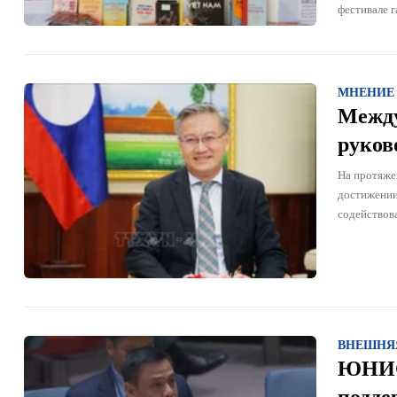
фестивале 
МНЕНИЕ
Между
руков
На протяже
достижении
содействов
ВНЕШНЯ
ЮНИСЕ