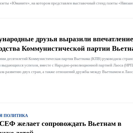
газеты «Юманите», на котором представлен выставочный стенд газеты «Нянзан
народные друзья выразили впечатление
одства Коммунистической партии Вьетн
нии десятилетий Коммунистическая партия Вьетнама (КПВ) руководила стран
 выдающихся успехов, вместе с Народно-революционной партией Лаоса (НРП
ала развитию двух стран, а также отношений дружбы между Вьетнамом и Лаос
Я ПОЛИТИКА
Ф желает сопровождать Вьетнам в