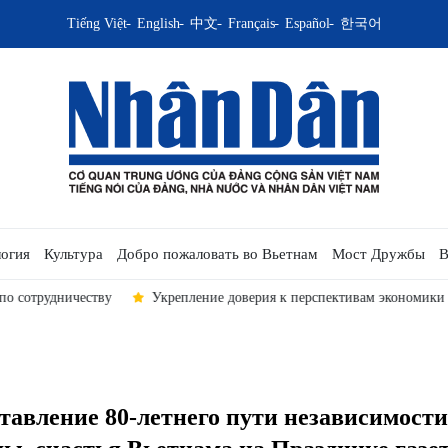
Tiếng Việt
English
中文
Français
Español
한국어
огия
Культура
Добро пожаловать во Вьетнам
Мост Дружбы
В
Укрепление доверия к перспективам экономики Вьетнама
Ре
тавление 80-летнего пути независимости