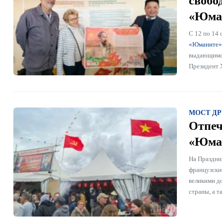
свобо
«Юма
С 12 по 14
«Юманите»
выдающимся
Президент 
МОСТ Д
Отпеч
«Юман
На Праздни
французски
великими д
страны, а т