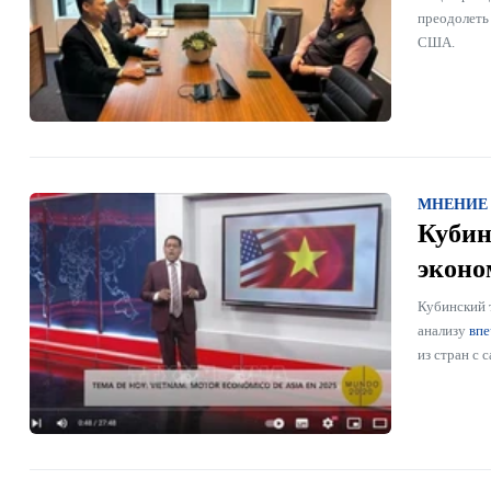
преодолеть
США.
МНЕНИЕ
Кубин
эконо
Кубинский т
анализу
впе
из стран с