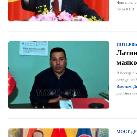
Чонга, напо
глава КПВ.
ИНТЕРВ
Латин
маяко
В беседе с
сотрудник 
Вьетнам: Д
для Вьетнам
МОСТ Д