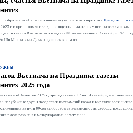
ды, счастья Вьетнама на Празднике газе
ните»
 сентября газета «Нянзан» принимала участие в мероприятиях
Праздника газет
2025 г. и организовала стенд, посвященный важнейшим историческим вехам и
 достижениям Вьетнама за последние 80 лет — начиная с 2 сентября 1945 года
Хо Ши Мин зачитал Декларацию независимости.
РУЖБЫ
аток Вьетнама на Празднике газеты
ите» 2025 года
ке газеты «Юманите» 2025 г., проходившем с 12 по 14 сентября, многочислен
е и зарубежные друзья поздравили вьетнамский народ и выразили восхищение 
остижениями на пути 80-летней борьбы за независимость, свободу, воссоедине
акже в деле развития и международной интеграции.