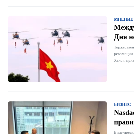
МНЕНИЕ
Между
Дня н
Торжествен
революции 
Ханоя, при
БИЗНЕС
Nasda
прави
Вице-презид