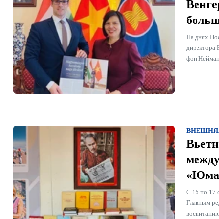
Венге
больш
На днях Пос
директора 
фон Нейман
ВНЕШНЯ
Вьетн
между
«Юман
С 15 по 17 
Главным ре
воспитанию