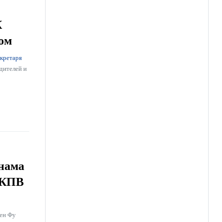
К
ом
екретаря
дителей и
нама
 КПВ
ен Фу