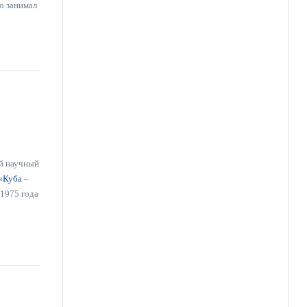
то занимал
ий научный
«Куба –
 1975 года