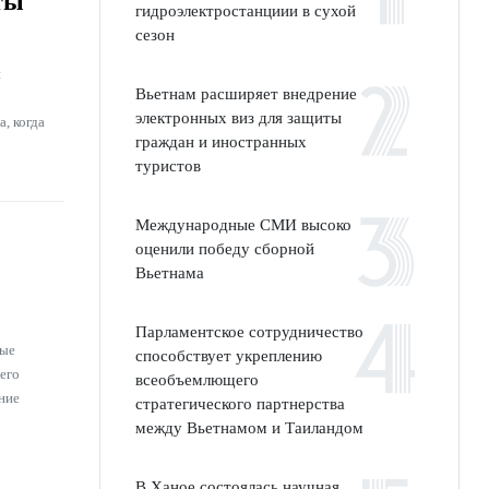
ты
гидроэлектростанциии в сухой
сезон
ы
Вьетнам расширяет внедрение
электронных виз для защиты
, когда
граждан и иностранных
туристов
Международные СМИ высоко
оценили победу сборной
Вьетнама
Парламентское сотрудничество
ные
способствует укреплению
его
всеобъемлющего
ние
стратегического партнерства
между Вьетнамом и Таиландом
В Ханое состоялась научная