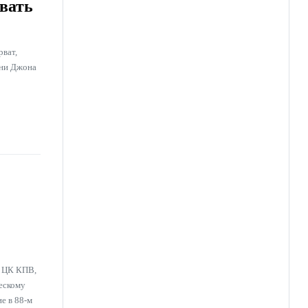
вать
рват,
ени Джона
м ЦК КПВ,
ескому
е в 88-м