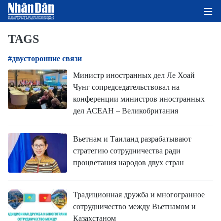
TAGS
#двусторонние связи
ГЛАВНАЯ СТРАНИЦА
Министр иностранных дел Ле Хоай
Чунг сопредседательствовал на
ПОЛИТИКА
конференции министров иностранных
дел АСЕАН – Великобритания
ЭКОНОМИКА
ОБЩЕСТВО
Вьетнам и Таиланд разрабатывают
стратегию сотрудничества ради
ЭКОЛОГИЯ
процветания народов двух стран
КУЛЬТУРА
Традиционная дружба и многогранное
сотрудничество между Вьетнамом и
ДОБРО ПОЖАЛОВАТЬ ВО
Казахстаном