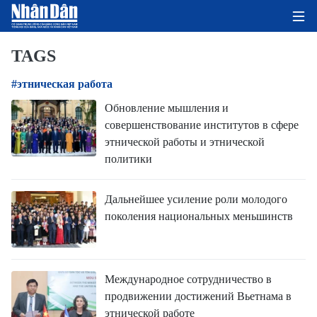
TAGS
#этническая работа
ГЛАВНАЯ СТРАНИЦА
Обновление мышления и
совершенствование институтов в сфере
ПОЛИТИКА
этнической работы и этнической
политики
ЭКОНОМИКА
ОБЩЕСТВО
Дальнейшее усиление роли молодого
поколения национальных меньшинств
ЭКОЛОГИЯ
КУЛЬТУРА
Международное сотрудничество в
продвижении достижений Вьетнама в
ДОБРО ПОЖАЛОВАТЬ ВО
этнической работе