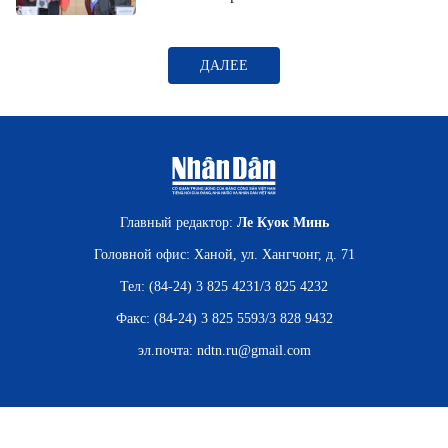
ВЬЕТНАМ
МОСТ ДРУЖБЫ
ДАЛЕЕ
В МИРЕ
ВСТРЕЧИ - ДИАЛОГИ
ДОСЬЕ И МАТЕРИАЛЫ
Главный редактор:
Ле Куок Минь
Головной офис: Ханой, ул. Хангчонг, д. 71
О ГАЗЕТЕ «НЯНЗАН»
Тел: (84-24) 3 825 4231/3 825 4232
TIẾNG VIỆT
Факс: (84-24) 3 825 5593/3 828 9432
эл.почта:
ndtn.ru@gmail.com
ENGLISH
中文