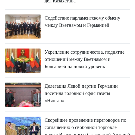
ВЬЕТНАМ
дел Казахстана
МОСТ ДРУЖБЫ
Содействие парламентскому обмену
между Вьетнамом и Германией
В МИРЕ
ВСТРЕЧИ - ДИАЛОГИ
Укрепление сотрудничества, поднятие
ДОСЬЕ И МАТЕРИАЛЫ
отношений между Вьетнамом и
Болгарией на новый уровень
О ГАЗЕТЕ «НЯНЗАН»
Делегация Левой партии Германии
TIẾNG VIỆT
посетила головной офис газеты
«Нянзан»
ENGLISH
Скорейшее проведение переговоров по
中文
соглашению о свободной торговле
между Вьетнамом и Саудовской Аравией