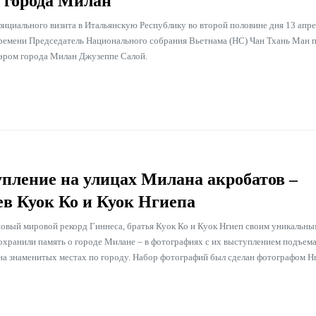
 города Милан
фициального визита в Итальянскую Республику во второй половине дня 13 апре
ремени Председатель Национального собрания Вьетнама (НС) Чан Тхань Ман 
мэром города Милан Джузеппе Салой.
пление на улицах Милана акробатов –
ев Куок Ко и Куок Нгиепа
новый мировой рекорд Гиннеса, братья Куок Ко и Куок Нгиеп своим уникальны
охранили память о городе Милане – в фотографиях с их выступлением подъема
на знаменитых местах по городу. Набор фотографий был сделан фотографом Н