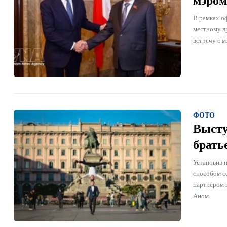
мэром
В рамках о
местному в
встречу с 
ФОТО
Высту
брать
Установив 
способом с
партнером 
Аном.