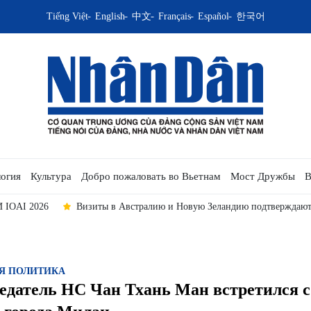
Tiếng Việt
English
中文
Français
Español
한국어
огия
Культура
Добро пожаловать во Вьетнам
Мост Дружбы
В
И IOAI 2026
Визиты в Австралию и Новую Зеландию подтверждают
Я ПОЛИТИКА
едатель НС Чан Тхань Ман встретился с