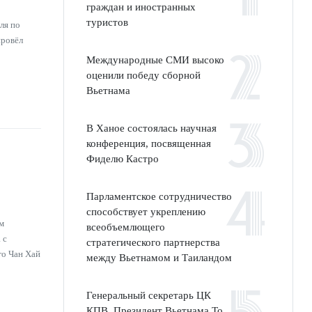
граждан и иностранных
туристов
ля по
провёл
Международные СМИ высоко
оценили победу сборной
Вьетнама
В Ханое состоялась научная
конференция, посвященная
Фиделю Кастро
Парламентское сотрудничество
способствует укреплению
м
всеобъемлющего
 с
стратегического партнерства
го Чан Хай
между Вьетнамом и Таиландом
Генеральный секретарь ЦК
КПВ, Президент Вьетнама То