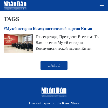
TAGS
#Музей истории Коммунистической партии Китая
ГЛАВНАЯ СТРАНИЦА
Генсекретарь, Президент Вьетнама То
Лам посетил Музей истории
ПОЛИТИКА
Коммунистической партии Китая
ЭКОНОМИКА
ДАЛЕЕ
ОБЩЕСТВО
ЭКОЛОГИЯ
КУЛЬТУРА
ДОБРО ПОЖАЛОВАТЬ ВО
Главный редактор:
Ле Куок Минь