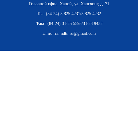
ВЬЕТНАМ
Головной офис: Ханой, ул. Хангчонг, д. 71
Тел: (84-24) 3 825 4231/3 825 4232
МОСТ ДРУЖБЫ
Факс: (84-24) 3 825 5593/3 828 9432
В МИРЕ
эл.почта:
ndtn.ru@gmail.com
ВСТРЕЧИ - ДИАЛОГИ
ДОСЬЕ И МАТЕРИАЛЫ
О ГАЗЕТЕ «НЯНЗАН»
TIẾNG VIỆT
ENGLISH
中文