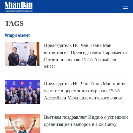
TAGS
#парламент
ГЛАВНАЯ СТРАНИЦА
Председатель НС Чан Тхань Ман
встретился с Председателем Парламента
ПОЛИТИКА
Грузии по случаю 152-й Ассамблеи
МПС
ЭКОНОМИКА
ОБЩЕСТВО
Председатель НС Чан Тхань Ман принял
участие в церемонии открытия 152-й
ЭКОЛОГИЯ
Ассамблеи Межпарламентского союза
КУЛЬТУРА
Вьетнам поздравляет Индию с успешной
организацией выборов в Лок Сабху
ДОБРО ПОЖАЛОВАТЬ ВО