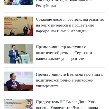
FRANÇAIS
Республики
ESPAÑOL
Создание нового пространства развития
на благо интересов и процветания
народов Вьетнама и Ирландии
Премьер-министр выступил с
политической речью в Сеульском
национальном университете
Премьер-министр Вьетнама выступил с
политической речью в венгерском
университете
Председатель НС Выонг Динь Хюэ
посетил Университет Чулалонгкорна