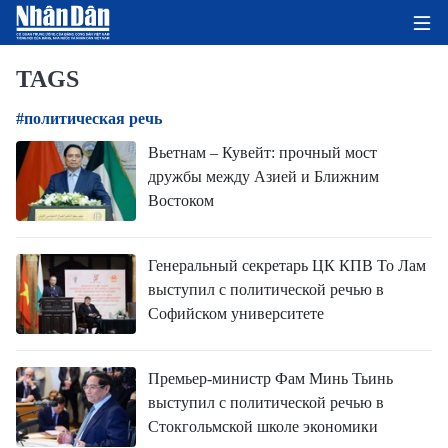
TAGS
#политическая речь
ГЛАВНАЯ СТРАНИЦА
Вьетнам – Кувейт: прочный мост
дружбы между Азией и Ближним
ПОЛИТИКА
Востоком
ЭКОНОМИКА
Генеральный секретарь ЦК КПВ То Лам
ОБЩЕСТВО
выступил с политической речью в
Софийском университете
ЭКОЛОГИЯ
КУЛЬТУРА
Премьер-министр Фам Минь Тьинь
выступил с политической речью в
ДОБРО ПОЖАЛОВАТЬ ВО
Стокгольмской школе экономики