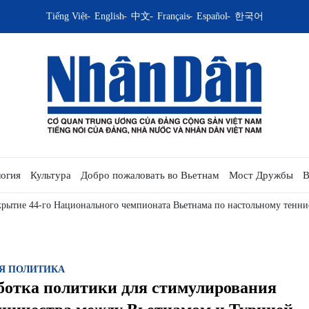
Tiếng Việt
English
中文
Français
Español
한국어
огия
Культура
Добро пожаловать во Вьетнам
Мост Дружбы
В
рытие 44-го Национального чемпионата Вьетнама по настольному тенни
Я ПОЛИТИКА
ботка политики для стимулирования