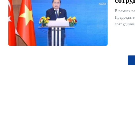
сотру
В рамках р
Председате
сотрудниче