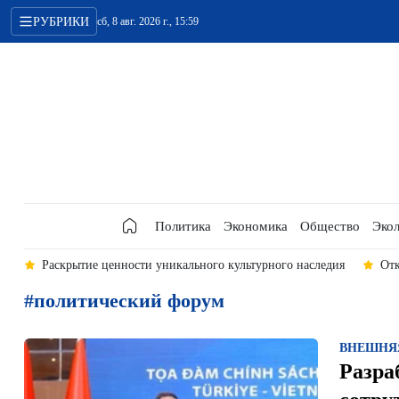
РУБРИКИ
сб, 8 авг. 2026 г., 15:59
Политика
Экономика
Общество
Экол
И
Раскрытие ценности уникального культурного наследия
Отк
#политический форум
ВНЕШНЯ
Разра