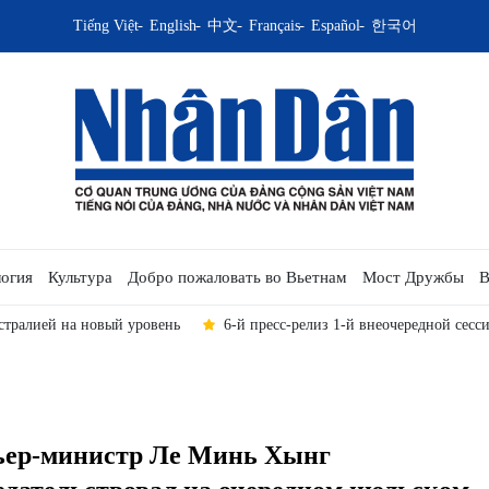
Tiếng Việt
English
中文
Français
Español
한국어
огия
Культура
Добро пожаловать во Вьетнам
Мост Дружбы
В
го собрания XVI созыва
Генеральный секретарь ЦК КПВ, Президент
ер-министр Ле Минь Хынг