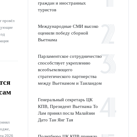
граждан и иностранных
туристов
г провёл
Международные СМИ высоко
едующие
оценили победу сборной
ход
Вьетнама
зация
Парламентское сотрудничество
способствует укреплению
всеобъемлющего
стратегического партнерства
тся
между Вьетнамом и Таиландом
сам
Генеральный секретарь ЦК
КПВ, Президент Вьетнама То
Лам принял посла Малайзии
Дато Тан Янг Тая
ринял
одже,
та 2026
Политбюро ЦК КПВ приняло