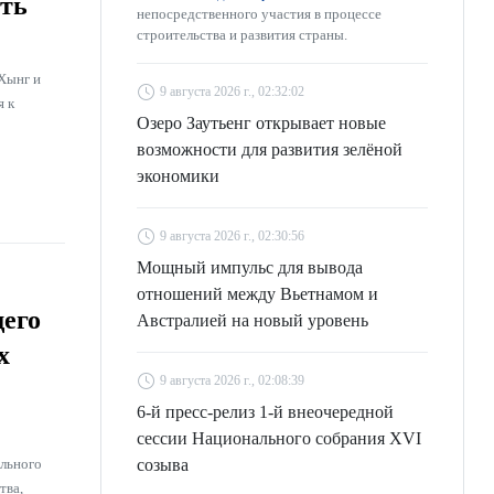
ть
непосредственного участия в процессе
строительства и развития страны.
Хынг и
9 августа 2026 г., 02:32:02
я к
Озеро Заутьенг открывает новые
возможности для развития зелёной
экономики
9 августа 2026 г., 02:30:56
Мощный импульс для вывода
отношений между Вьетнамом и
щего
Австралией на новый уровень
х
9 августа 2026 г., 02:08:39
6-й пресс-релиз 1-й внеочередной
сессии Национального собрания XVI
ального
созыва
тва,