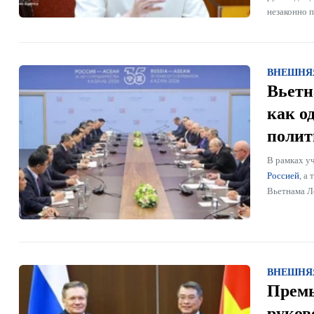
незаконно 
ВНЕШНЯ
Вьетн
как о
полит
В рамках у
Россией
, а
Вьетнама Л
ВНЕШНЯ
Премь
руков