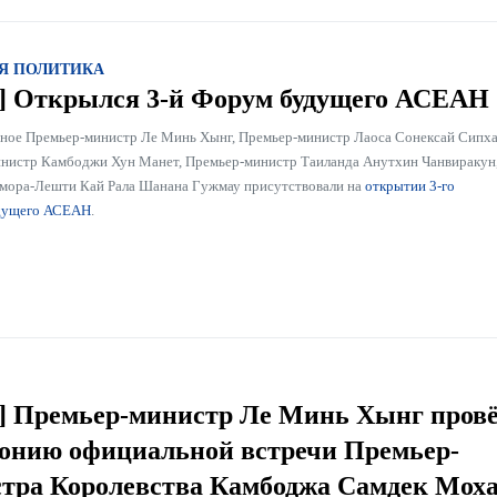
Я ПОЛИТИКА
] Открылся 3-й Форум будущего АСЕАН
аное Премьер-министр Ле Минь Хынг, Премьер-министр Лаоса Сонексай Сипх
нистр Камбоджи Хун Манет, Премьер-министр Таиланда Анутхин Чанвиракун
мора-Лешти Кай Рала Шанана Гужмау присутствовали на
открытии 3-го
дущего АСЕАН
.
] Премьер-министр Ле Минь Хынг пров
онию официальной встречи Премьер-
тра Королевства Камбоджа Самдек Мох