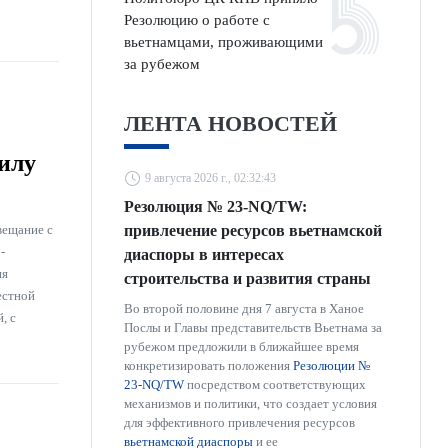
Резолюцию о работе с
вьетнамцами, проживающими
за рубежом
ЛЕНТА НОВОСТЕЙ
илу
9 августа 2026 г., 02:32:43
Резолюция № 23-NQ/TW:
вещание с
привлечение ресурсов вьетнамской
-
диаспоры в интересах
ия
строительства и развития страны
естной
Во второй половине дня 7 августа в Ханое
, с
Послы и Главы представительств Вьетнама за
рубежом предложили в ближайшее время
конкретизировать положения
Резолюции №
23-NQ/TW
посредством соответствующих
механизмов и политики, что создает условия
для эффективного привлечения ресурсов
вьетнамской диаспоры
и ее