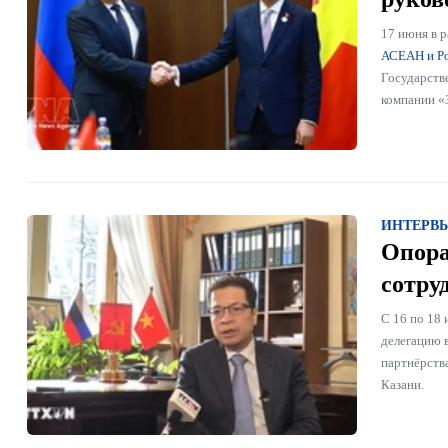
17 июня в 
АСЕАН и Р
Государств
компании «
ИНТЕРВ
Опора
сотру
С 16 по 18
делегацию 
партнёрств
Казани.