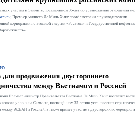
рамках участия в Саммите, посвящённом 35-летию установления отношений м
оссией
, Премьер-министр Ле Минь Хынг провёл встречи с руководителями
енной корпорации по атомной энергии «Росатом» и Государственной нефтегаз
Зарубежнефть».
ЬЮ
 для продвижения двустороннего
дничества между Вьетнамом и Россией
 июня Премьер-министр Правительства Вьетнама Ле Минь Хынг возглавит вье
высокого уровня на Саммите, посвящённом 35-летию установления стратегиче
а между АСЕАН и Россией, а также примет участие в двусторонних мероприят