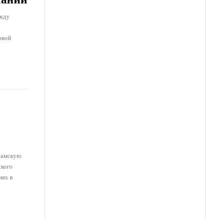
ежду
овой
тнамскую
ского
иях в