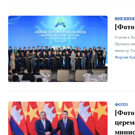
ВНЕШНЯ
[Фото
9 июня в Х
Премьер-ми
министр Ти
Форума бу
ФОТО
[Фото
церем
минис