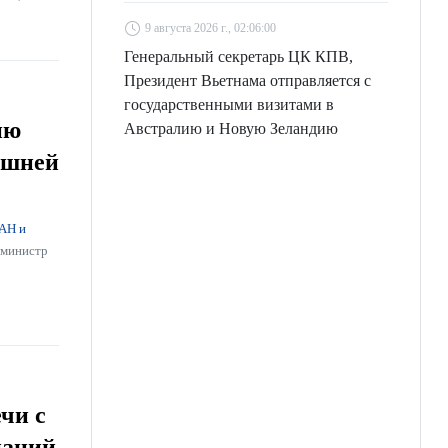
9 августа 2026 г., 02:06:00
Генеральный секретарь ЦК КПВ,
Президент Вьетнама отправляется с
государственными визитами в
ию
Австралию и Новую Зеландию
ешней
АН и
-министр
чи с
паний