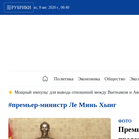
РУБРИКИ
вс, 9 авг. 2026 г., 06:40
Политика
Экономика
Общество
Экол
ый уровень
6-й пресс-релиз 1-й внеочередной сессии Национально
#премьер-министр Ле Минь Хынг
ФОТО
Премь