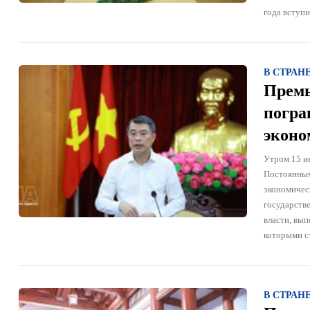
года вступ
В СТРАН
Премь
погра
эконо
Утром 15 и
Постоянным
экономичес
государств
власти, вы
которыми с
В СТРАН