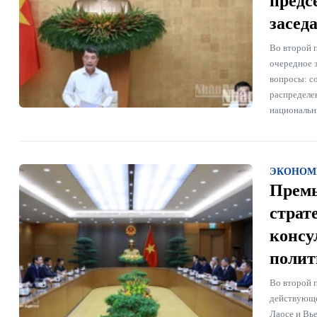
предс
засед
Во второй 
очередное 
вопросы: со
распределе
национальн
ЭКОНОМ
Премь
страт
консу
полит
Во второй 
действующе
Лаосе и Вь