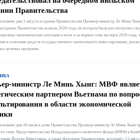
едательствовал на очередном июльском
ании Правительства
половине дня 3 августа в здании Правительства Премьер-министр Ле Минь Хын
заседание Правительства за июль 2026 года, на котором были рассмотрены сл
циально-экономическая ситуация в июле и за первые семь месяцев 2026 года; 
ния и освоения средств государственного капитального инвестирования; реали
ых целевых программ.
ИКА
ер-министр Ле Минь Хынг: МВФ являе
егическим партнером Вьетнама по вопро
льтирования в области экономической
ики
половине дня 28 июля в доме Правительства Премьер-министр Ле Минь Хынг п
го главу Представительства Международного валютного фонда (МВФ) в Камб
етнаме Йохена Шмиттмана, а также Фазурина Джамалудина, который с 23 авгус