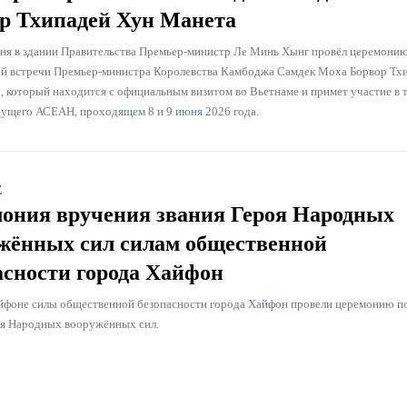
р Тхипадей Хун Манета
ня в здании Правительства Премьер-министр Ле Минь Хынг провёл церемони
й встречи Премьер-министра Королевства Камбоджа Самдек Моха Борвор Тх
, который находится с официальным визитом во Вьетнаме и примет участие в 
ущего АСЕАН, проходящем 8 и 9 июня 2026 года.
Е
ония вручения звания Героя Народных
жённых сил силам общественной
асности города Хайфон
айфоне силы общественной безопасности города Хайфон провели церемонию п
оя Народных вооружённых сил.