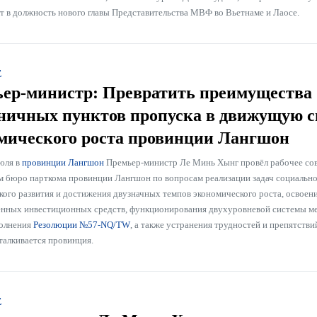
ит в должность нового главы Представительства МВФ во Вьетнаме и Лаосе.
Е
ер-министр: Превратить преимущества
ничных пунктов пропуска в движущую с
мического роста провинции Лангшон
юля в
провинции Лангшон
Премьер-министр Ле Минь Хынг провёл рабочее со
 бюро парткома провинции Лангшон по вопросам реализации задач социально
кого развития и достижения двузначных темпов экономического роста, освоен
енных инвестиционных средств, функционирования двухуровневой системы м
полнения
Резолюции №57-NQ/TW
, а также устранения трудностей и препятствий
талкивается провинция.
Е