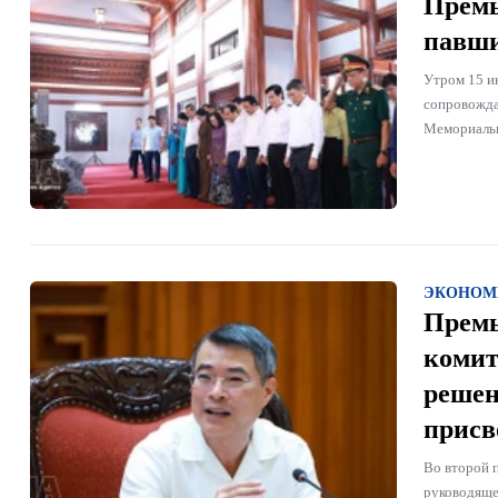
Премь
павши
Утром 15 и
сопровожда
Мемориальн
ЭКОНОМ
Премь
комит
решен
присв
Во второй 
руководяще