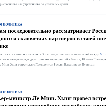
присвоенного или утраченного по уголовным делам.
Я ПОЛИТИКА
ам последовательно рассматривает Росс
дного из ключевых партнеров в своей вн
ике
частия в саммите, посвященном 35-летию установления отношений между
АСЕ
 также проведения ряда двусторонних мероприятий в России, 18 июня Премьер
е Минь Хынг встретился с Президентом России Владимиром Путиным.
Я ПОЛИТИКА
ер-министр Ле Минь Хынг провёл встре
одителями крупнейших российских ком