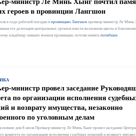
ер-министр Ле Минь Хынг почтил памя
х героев в провинции Лангшон
юля в ходе рабочей поездки в
провинцию Лангшон
премьер-министр Ле Минь 
вшая его делегация центральных органов власти возложили цветы и благовони
ому кладбищу павших воинов провинции, почтив память
погибших
.
ИКА
ер-министр провел заседание Руководя
ета по организации исполнения судебны
ий и возврату имущества, незаконно
оенного по уголовным делам
половине дня 8 июля Премьер-министр Ле Минь Хынг провел заседание Центр
го комитета по организации исполнения судебных решений и возврату имущес