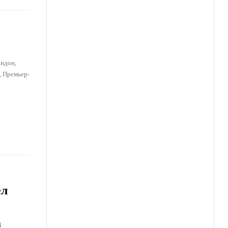
андон,
, Премьер-
ёл
а