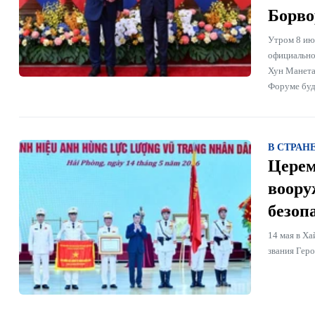
Борво
Утром 8 ию
официально
Хун Манета
Форуме буд
В СТРАН
Церем
воору
безоп
14 мая в Х
звания Гер