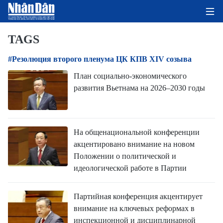
TAGS
#Резолюция второго пленума ЦК КПВ XIV созыва
ГЛАВНАЯ СТРАНИЦА
План социально-экономического
развития Вьетнама на 2026–2030 годы
ПОЛИТИКА
ЭКОНОМИКА
На общенациональной конференции
ОБЩЕСТВО
акцентировано внимание на новом
Положении о политической и
ЭКОЛОГИЯ
идеологической работе в Партии
КУЛЬТУРА
Партийная конференция акцентирует
внимание на ключевых реформах в
ДОБРО ПОЖАЛОВАТЬ ВО
инспекционной и дисциплинарной