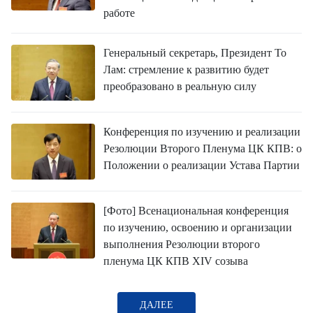
ВЬЕТНАМ
работе
МОСТ ДРУЖБЫ
Генеральный секретарь, Президент То
В МИРЕ
Лам: стремление к развитию будет
преобразовано в реальную силу
ВСТРЕЧИ - ДИАЛОГИ
Конференция по изучению и реализации
ДОСЬЕ И МАТЕРИАЛЫ
Резолюции Второго Пленума ЦК КПВ: о
Положении о реализации Устава Партии
О ГАЗЕТЕ «НЯНЗАН»
[Фото] Всенациональная конференция
TIẾNG VIỆT
по изучению, освоению и организации
выполнения Резолюции второго
ENGLISH
пленума ЦК КПВ XIV созыва
中文
ДАЛЕЕ