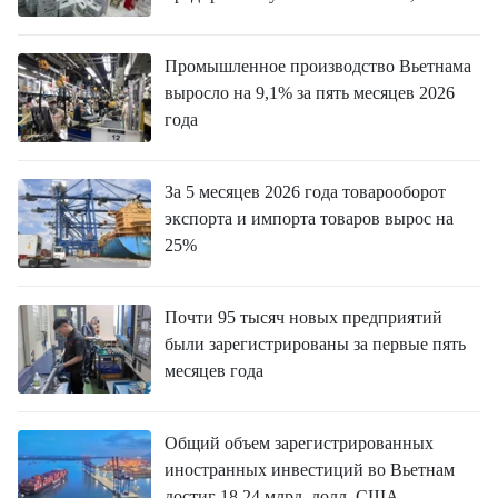
ВЬЕТНАМ
МОСТ ДРУЖБЫ
Промышленное производство Вьетнама
выросло на 9,1% за пять месяцев 2026
В МИРЕ
года
ВСТРЕЧИ - ДИАЛОГИ
За 5 месяцев 2026 года товарооборот
ДОСЬЕ И МАТЕРИАЛЫ
экспорта и импорта товаров вырос на
25%
О ГАЗЕТЕ «НЯНЗАН»
Почти 95 тысяч новых предприятий
TIẾNG VIỆT
были зарегистрированы за первые пять
месяцев года
ENGLISH
Общий объем зарегистрированных
中文
иностранных инвестиций во Вьетнам
достиг 18,24 млрд. долл. США