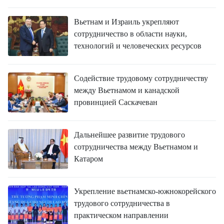
ВЬЕТНАМ
Вьетнам и Израиль укрепляют
МОСТ ДРУЖБЫ
сотрудничество в области науки,
технологий и человеческих ресурсов
В МИРЕ
ВСТРЕЧИ - ДИАЛОГИ
Содействие трудовому сотрудничеству
между Вьетнамом и канадской
ДОСЬЕ И МАТЕРИАЛЫ
провинцией Саскачеван
О ГАЗЕТЕ «НЯНЗАН»
Дальнейшее развитие трудового
сотрудничества между Вьетнамом и
TIẾNG VIỆT
Катаром
ENGLISH
Укрепление вьетнамско-южнокорейского
中文
трудового сотрудничества в
практическом направлении