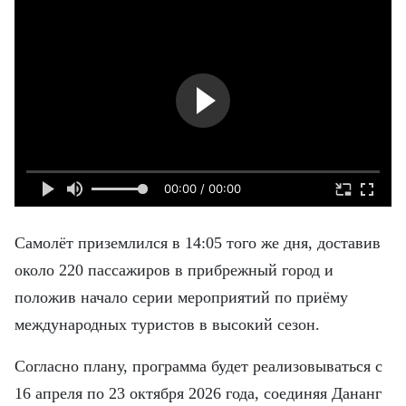
ВЬЕТНАМ
МОСТ ДРУЖБЫ
В МИРЕ
ВСТРЕЧИ - ДИАЛОГИ
ДОСЬЕ И МАТЕРИАЛЫ
00:00 / 00:00
О ГАЗЕТЕ «НЯНЗАН»
Самолёт приземлился в 14:05 того же дня, доставив
около 220 пассажиров в прибрежный город и
TIẾNG VIỆT
положив начало серии мероприятий по приёму
ENGLISH
международных туристов в высокий сезон.
中文
Согласно плану, программа будет реализовываться с
16 апреля по 23 октября 2026 года, соединяя Дананг