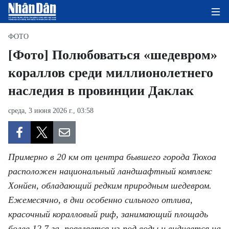
ФОТО
[Фото] Полюбоваться «шедевром»
кораллов среди миллионолетнего
ГЛАВНАЯ СТРАНИЦА
наследия в провинции Даклак
ПОЛИТИКА
среда, 3 июня 2026 г., 03:58
ЭКОНОМИКА
ОБЩЕСТВО
Примерно в 20 км от центра бывшего города Тюхоа
ЭКОЛОГИЯ
расположен национальный ландшафтный комплекс
Хонйен, обладающий редким природным шедевром.
КУЛЬТУРА
Ежемесячно, в дни особенно сильного отлива,
красочный коралловый риф, занимающий площадь
ДОБРО ПОЖАЛОВАТЬ ВО
более 12,7 га, появляется из-под воды и виднеется на