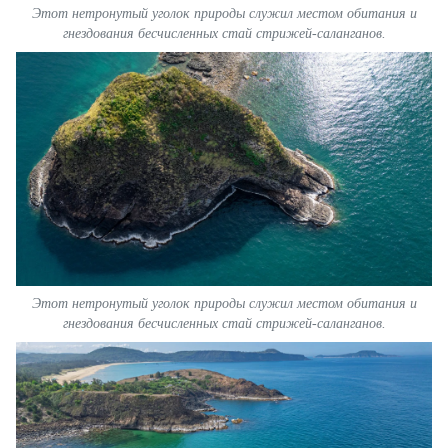
Этот нетронутый уголок природы служил местом обитания и
гнездования бесчисленных стай стрижей-саланганов.
Этот нетронутый уголок природы служил местом обитания и
гнездования бесчисленных стай стрижей-саланганов.