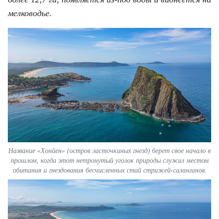
ВЬЕТНАМ
мелководье.
МОСТ ДРУЖБЫ
В МИРЕ
ВСТРЕЧИ - ДИАЛОГИ
ДОСЬЕ И МАТЕРИАЛЫ
О ГАЗЕТЕ «НЯНЗАН»
TIẾNG VIỆT
Название «Хонйен» (остров ласточкиных гнезд) берет свое начало в
прошлом, когда этот нетронутый уголок природы служил местом
обитания и гнездования бесчисленных стай стрижей-саланганов.
ENGLISH
中文