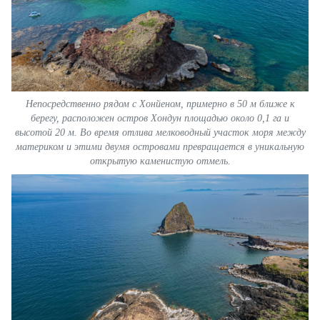
Непосредственно рядом с Хонйеном, примерно в 50 м ближе к
берегу, расположен остров Хондун площадью около 0,1 га и
высотой 20 м. Во время отлива мелководный участок моря между
материком и этими двумя островами превращается в уникальную
открытую каменистую отмель.