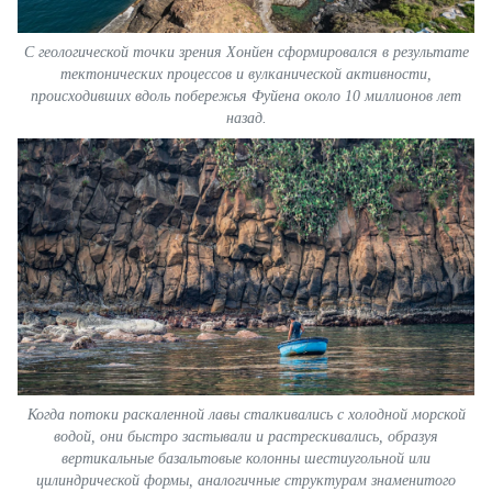
С геологической точки зрения Хонйен сформировался в результате
тектонических процессов и вулканической активности,
происходивших вдоль побережья Фуйена около 10 миллионов лет
назад.
Когда потоки раскаленной лавы сталкивались с холодной морской
водой, они быстро застывали и растрескивались, образуя
вертикальные базальтовые колонны шестиугольной или
цилиндрической формы, аналогичные структурам знаменитого