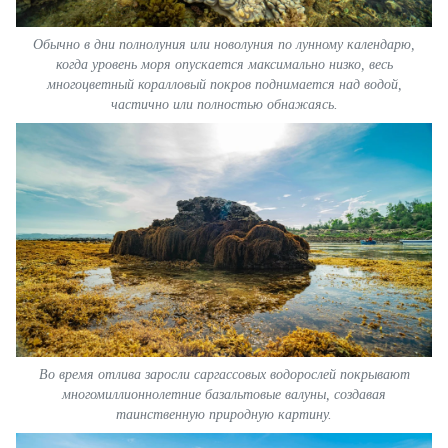
Обычно в дни полнолуния или новолуния по лунному календарю,
когда уровень моря опускается максимально низко, весь
многоцветный коралловый покров поднимается над водой,
частично или полностью обнажаясь.
Во время отлива заросли саргассовых водорослей покрывают
многомиллионнолетние базальтовые валуны, создавая
таинственную природную картину.