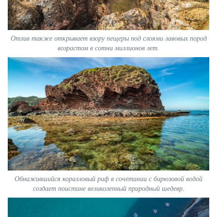
Отлив также открывает взору пещеры под слоями лавовых пород
возрастом в сотни миллионов лет.
Обнажившийся коралловый риф в сочетании с бирюзовой водой
создает поистине великолепный природный шедевр.