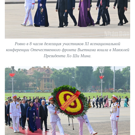
FRANÇAIS
ESPAÑOL
Ровно в 8 часов делегация участников XI всенациональной
конференции Отечественного фронта Вьетнама вошла в Мавзолей
Президента Хо Ши Мина.