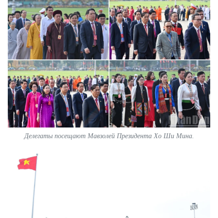
Делегаты посещают Мавзолей Президента Хо Ши Мина.