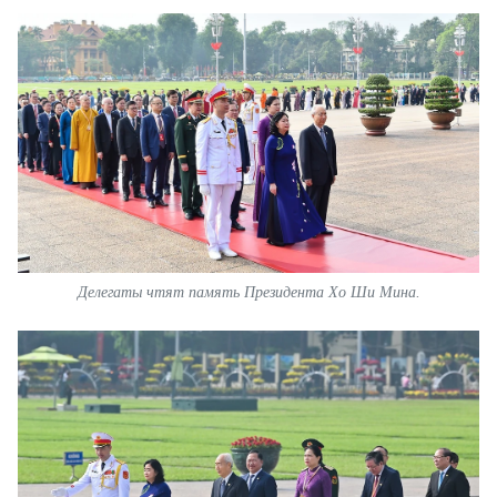
ВЬЕТНАМ
МОСТ ДРУЖБЫ
В МИРЕ
ВСТРЕЧИ - ДИАЛОГИ
ДОСЬЕ И МАТЕРИАЛЫ
О ГАЗЕТЕ «НЯНЗАН»
Делегаты чтят память Президента Хо Ши Мина.
TIẾNG VIỆT
ENGLISH
中文