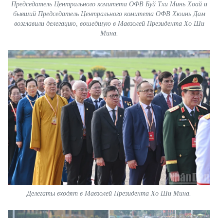
Председатель Центрального комитета ОФВ Буй Тхи Минь Хоай и
бывший Председатель Центрального комитета ОФВ Хюинь Дам
возглавили делегацию, вошедшую в Мавзолей Президента Хо Ши
Мина.
Делегаты входят в Мавзолей Президента Хо Ши Мина.