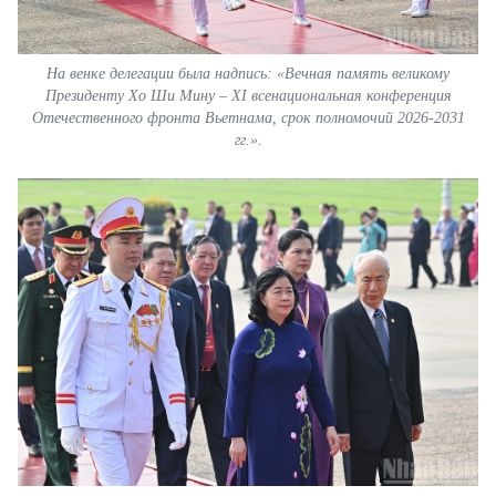
На венке делегации была надпись: «Вечная память великому
Президенту Хо Ши Мину – XI всенациональная конференция
Отечественного фронта Вьетнама, срок полномочий 2026-2031
гг.».