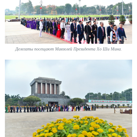
Делегаты посещают Мавзолей Президента Хо Ши Мина.