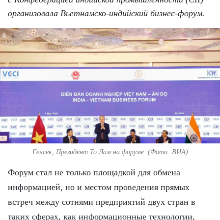
ВЬЕТНАМ
организовала Вьетнамско-индийский бизнес-форум.
МОСТ ДРУЖБЫ
В МИРЕ
ВСТРЕЧИ - ДИАЛОГИ
ДОСЬЕ И МАТЕРИАЛЫ
О ГАЗЕТЕ «НЯНЗАН»
TIẾNG VIỆT
Генсек, Президент То Лам на форуме. (Фото: ВИА)
Форум стал не только площадкой для обмена
ENGLISH
информацией, но и местом проведения прямых
中文
встреч между сотнями предприятий двух стран в
таких сферах, как информационные технологии,