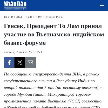
ПОЛИТИКА
ВНЕШНЯЯ ПОЛИТИКА
Генсек, Президент То Лам принял
участие во Вьетнамско-индийском
ГЛАВНАЯ СТРАНИЦА
бизнес-форуме
ПОЛИТИКА
четверг, 7 мая 2026 г., 15:11
ЭКОНОМИКА
ОБЩЕСТВО
По сообщению спецкорреспондента ВИА, в рамках
ЭКОЛОГИЯ
государственного визита в Республику Индия во
второй половине дня 7 мая (по местному времени) в
КУЛЬТУРА
городе Мумбаи (штат Махараштра) Торгово-
промышленная палата Вьетнама (VCCI) совместно
ДОБРО ПОЖАЛОВАТЬ ВО
с Конфедерацией индийской промышленности (CII)