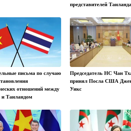
представителей Таиланд
ельные письма по случаю
Председатель НС Чан Т
становления
принял Посла США Дже
ческих отношений между
Уикс
 и Таиландом