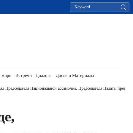
 мире
Встречи - Диалоги
Досье и Материалы
латы представителей Таиланда
Вьетнам и Лаос усиливают сотрудни
е,