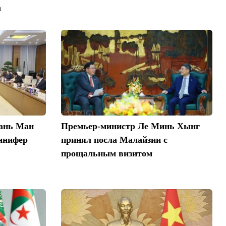
а
хань Ман
Премьер-министр Ле Минь Хынг
ннифер
принял посла Малайзии с
прощальным визитом