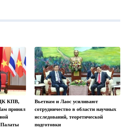
 ЦК КПВ,
Вьетнам и Лаос усиливают
Лам принял
сотрудничество в области научных
ной
исследований, теоретической
я Палаты
подготовки