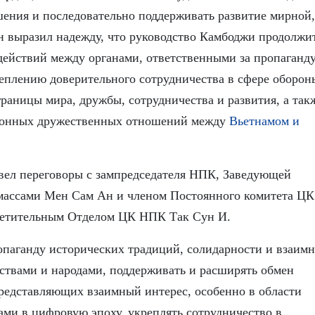
шения и последовательно поддерживать развитие мирной,
 выразил надежду, что руководство Камбоджи продолжи
действий между органами, ответственными за пропаганду
реплению доверительного сотрудничества в сфере оборон
раницы мира, дружбы, сотрудничества и развития, а так
ионных дружественных отношений между
Вьетнамом и
овел переговоры с зампредседателя НПК, Заведующей
массами Мен Сам Ан и членом Постоянного комитета ЦК
ветительным Отделом ЦК НПК Так Сун И.
опаганду исторических традиций, солидарности и взаим
ствами и народами, поддерживать и расширять обмен
представляющих взаимный интерес, особенно в области
ами в цифровую эпоху, укреплять сотрудничество в