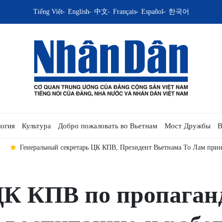
Tiếng Việt
English
中文
Français
Español
한국어
огия
Культура
Добро пожаловать во Вьетнам
Мост Дружбы
В
 То Лам принял Председателя Национальной ассамблеи, Председателя Па
ЦК КПВ по пропаганд