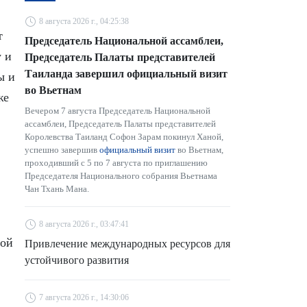
8 августа 2026 г., 04:25:38
т
Председатель Национальной ассамблеи,
 и
Председатель Палаты представителей
Таиланда завершил официальный визит
ы и
во Вьетнам
же
Вечером 7 августа Председатель Национальной
ассамблеи, Председатель Палаты представителей
Королевства Таиланд Софон Зарам покинул Ханой,
успешно завершив
официальный визит
во Вьетнам,
проходивший с 5 по 7 августа по приглашению
Председателя Национального собрания Вьетнама
Чан Тхань Мана.
8 августа 2026 г., 03:47:41
ной
Привлечение международных ресурсов для
устойчивого развития
7 августа 2026 г., 14:30:06