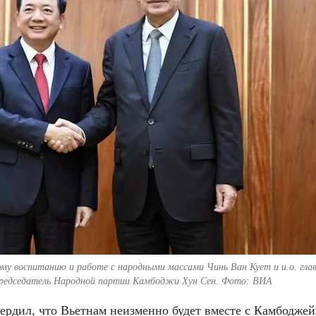
му воспитанию и работе с народными массами Чинь Ван Кует и и.о. гла
Председатель Народной партии Камбоджи Хун Сен. Фото: ВИА
ердил, что Вьетнам неизменно будет вместе с Камбоджей