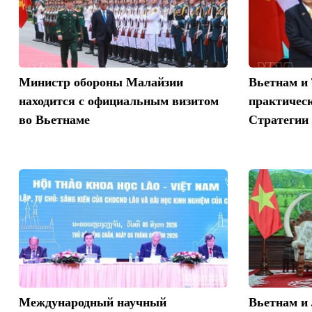
Министр обороны Малайзии
Вьетнам и 
находится с официальным визитом
практичес
во Вьетнаме
Стратегии 
Международный научный
Вьетнам и