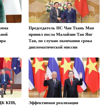
амма
Председатель НС Чан Тхань Ман
ьной
принял посла Малайзии Тан Янг
ира
Тая, по случаю окончания срока
дипломатической миссии
 ЦК КПВ,
Эффективная реализация