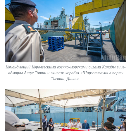
Командующий Королевскими военно-морскими силами Канады вице-
адмирал Ангус Топши и экипаж корабля «Шарлоттаун» в порту
Тиенша, Дананг.