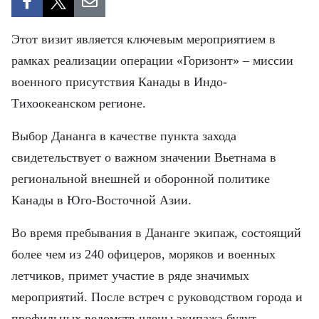
ВЬЕТНАМ
МОСТ ДРУЖБЫ
Этот визит является ключевым мероприятием в
рамках реализации операции «Горизонт» – миссии
В МИРЕ
военного присутствия Канады в Индо-
Тихоокеанском регионе.
ВСТРЕЧИ - ДИАЛОГИ
Выбор Дананга в качестве пункта захода
ДОСЬЕ И МАТЕРИАЛЫ
свидетельствует о важном значении Вьетнама в
региональной внешней и оборонной политике
О ГАЗЕТЕ «НЯНЗАН»
Канады в Юго-Восточной Азии.
TIẾNG VIỆT
Во время пребывания в Дананге экипаж, состоящий
ENGLISH
более чем из 240 офицеров, моряков и военных
летчиков, примет участие в ряде значимых
中文
мероприятий. После встреч с руководством города и
профильных ведомств члены экипажа будут