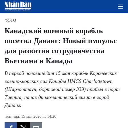
ФОТО
Канадский военный корабль
посетил Дананг: Новый импульс
ГЛАВНАЯ СТРАНИЦА
для развития сотрудничества
ПОЛИТИКА
Вьетнама и Канады
ЭКОНОМИКА
В первой половине дня 15 мая корабль Королевских
ОБЩЕСТВО
военно-морских сил Канады HMCS Charlottetown
(Шарлоттаун, бортовой номер 339) прибыл в порт
ЭКОЛОГИЯ
Тиенша, начав дипломатический визит в
город
Дананг.
КУЛЬТУРА
пятница, 15 мая 2026 г., 14:20
ДОБРО ПОЖАЛОВАТЬ ВО