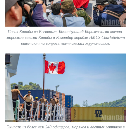
Посол Канады во Вьетнаме, Командующий Королевскими военно-
морскими силами Канады и Командир корабля HMCS Charlottetown
отвечают на вопросы вьетнамских журналистов.
Экипаж из более чем 240 офицеров, моряков и военных летчиков в