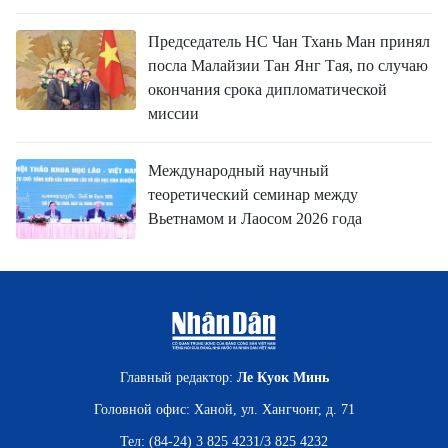
Председатель НС Чан Тхань Ман принял
посла Малайзии Тан Янг Тая, по случаю
окончания срока дипломатической
миссии
Международный научный
теоретический семинар между
Вьетнамом и Лаосом 2026 года
Главный редактор:
Ле Куок Минь
Головной офис: Ханой, ул. Хангчонг, д. 71
Тел: (84-24) 3 825 4231/3 825 4232