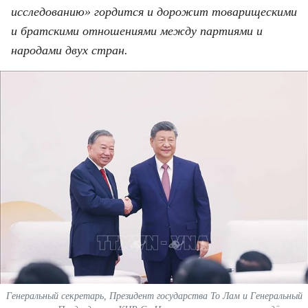
ВЬЕТНАМ
исследованию» гордится и дорожит товарищескими
и братскими отношениями между партиями и
МОСТ ДРУЖБЫ
народами двух стран.
В МИРЕ
ВСТРЕЧИ - ДИАЛОГИ
ДОСЬЕ И МАТЕРИАЛЫ
О ГАЗЕТЕ «НЯНЗАН»
TIẾNG VIỆT
ENGLISH
中文
Генеральный секретарь, Президент государства То Лам и Генеральный