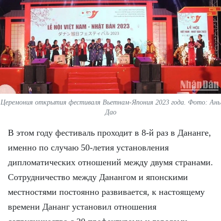
ВЬЕТНАМ
МОСТ ДРУЖБЫ
В МИРЕ
ВСТРЕЧИ - ДИАЛОГИ
ДОСЬЕ И МАТЕРИАЛЫ
Церемония открытия фестиваля Вьетнам-Япония 2023 года. Фото: Ань
Дао
О ГАЗЕТЕ «НЯНЗАН»
В этом году фестиваль проходит в 8-й раз в Дананге,
именно по случаю 50-летия установления
TIẾNG VIỆT
дипломатических отношений между двумя странами.
ENGLISH
Сотрудничество между Данангом и японскими
местностями постоянно развивается, к настоящему
中文
времени Дананг установил отношения