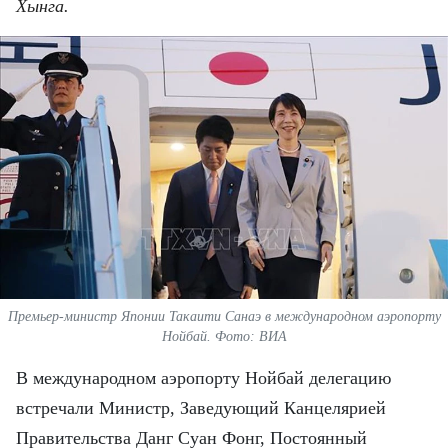
ВЬЕТНАМ
Хынга.
МОСТ ДРУЖБЫ
В МИРЕ
ВСТРЕЧИ - ДИАЛОГИ
ДОСЬЕ И МАТЕРИАЛЫ
О ГАЗЕТЕ «НЯНЗАН»
TIẾNG VIỆT
Премьер-министр Японии Такаити Санаэ в международном аэропорту
Нойбай. Фото: ВИА
ENGLISH
В международном аэропорту Нойбай делегацию
中文
встречали Министр, Заведующий Канцелярией
Правительства Данг Суан Фонг, Постоянный