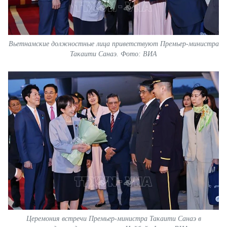
Вьетнамские должностные лица приветствуют Премьер-министра
Такаити Санаэ. Фото: ВИА
Церемония встречи Премьер-министра Такаити Санаэ в