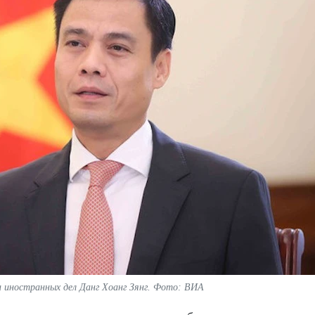
 иностранных дел Данг Хоанг Зянг. Фото: ВИА