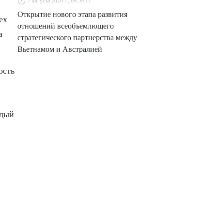
7 августа 2026 г., 09:59:17
Открытие нового этапа развития
ех
отношений всеобъемлющего
а
стратегического партнерства между
Вьетнамом и Австралией
ость
ждый