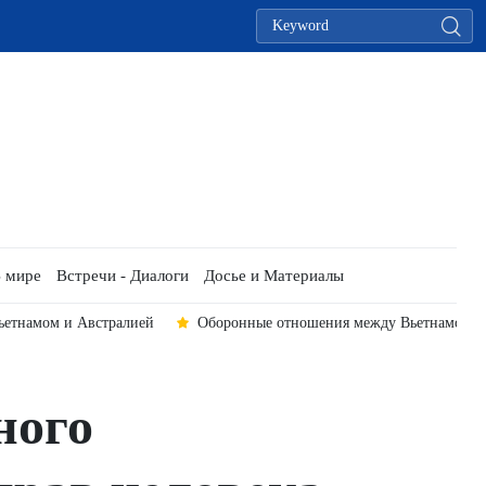
 мире
Встречи - Диалоги
Досье и Материалы
тическое сотрудничество
33-я Дипломатическая конференция: кан
ного