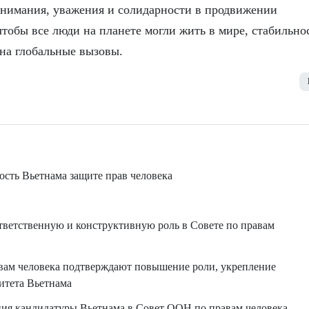
нимания, уважения и солидарности в продвижении
тобы все люди на планете могли жить в мире, стабильно
 на глобальные вызовы.
сть Вьетнама защите прав человека
тветственную и конструктивную роль в Совете по правам
вам человека подтверждают повышение роли, укрепление
итета Вьетнама
ия кандидатуры Вьетнама в Совет ООН по правам человека