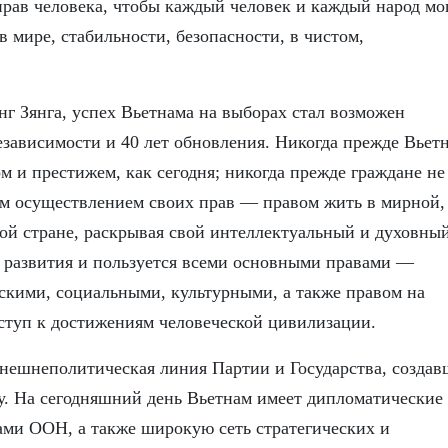
ав человека, чтобы каждый человек и каждый народ мо
 мире, стабильности, безопасности, в чистом,
нг Зянга, успех Вьетнама на выборах стал возможен
езависимости и 40 лет обновления. Никогда прежде Вьет
 и престижем, как сегодня; никогда прежде граждане не
им осуществлением своих прав — правом жить в мирной,
ой стране, раскрывая свой интеллектуальный и духовны
ре развития и пользуется всеми основными правами —
скими, социальными, культурными, а также правом на
оступ к достижениям человеческой цивилизации.
нешнеполитическая линия Партии и Государства, создав
. На сегодняшний день Вьетнам имеет дипломатические
ами ООН, а также широкую сеть стратегических и