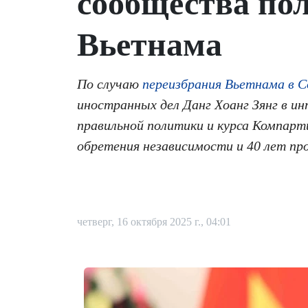
сообщества по
Вьетнама
По случаю
переизбрания Вьетнама в С
иностранных дел Данг Хоанг Зянг в 
правильной политики и курса Компарт
обретения независимости и 40 лет про
четверг, 16 октября 2025 г., 04:01