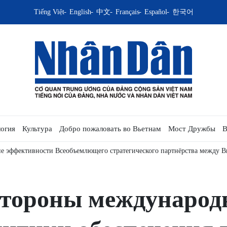
Tiếng Việt
English
中文
Français
Español
한국어
огия
Культура
Добро пожаловать во Вьетнам
Мост Дружбы
В
ения между Вьетнамом и Малайзией: политическая сплочённость и прак
стороны международ