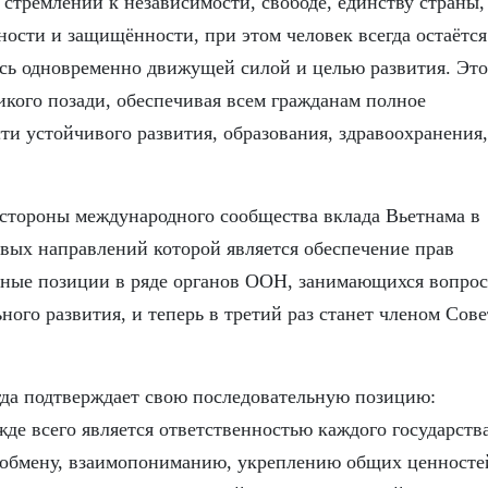
 стремлении к независимости, свободе, единству страны,
ости и защищённости, при этом человек всегда остаётся
ясь одновременно движущей силой и целью развития. Это
икого позади, обеспечивая всем гражданам полное
ти устойчивого развития, образования, здравоохранения,
 стороны международного сообщества вклада Вьетнама в
вых направлений которой является обеспечение прав
енные позиции в ряде органов ООН, занимающихся вопро
ного развития, и теперь в третий раз станет членом Сове
гда подтверждает свою последовательную позицию:
де всего является ответственностью каждого государства
 обмену, взаимопониманию, укреплению общих ценносте