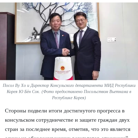
ВЬЕТНАМ
МОСТ ДРУЖБЫ
В МИРЕ
ВСТРЕЧИ - ДИАЛОГИ
ДОСЬЕ И МАТЕРИАЛЫ
О ГАЗЕТЕ «НЯНЗАН»
Посол Ву Хо и Директор Консульского департамента МИД Республики
Корея Ю Бён Сок. (Фото предоставлено Посольством Вьетнама в
TIẾNG VIỆT
Республике Корея)
ENGLISH
Стороны подвели итоги достигнутого прогресса в
консульском сотрудничестве и защите граждан двух
中文
стран за последнее время, отметив, что это является