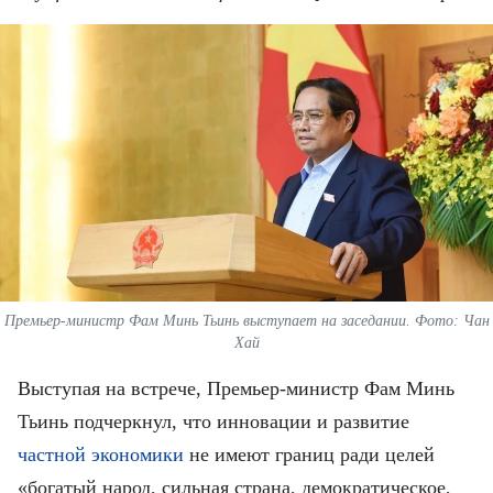
ВЬЕТНАМ
МОСТ ДРУЖБЫ
В МИРЕ
ВСТРЕЧИ - ДИАЛОГИ
ДОСЬЕ И МАТЕРИАЛЫ
О ГАЗЕТЕ «НЯНЗАН»
Премьер-министр Фам Минь Тьинь выступает на заседании. Фото: Чан
TIẾNG VIỆT
Хай
Выступая на встрече, Премьер-министр Фам Минь
ENGLISH
Тьинь подчеркнул, что инновации и развитие
中文
частной экономики
не имеют границ ради целей
«богатый народ, сильная страна, демократическое,