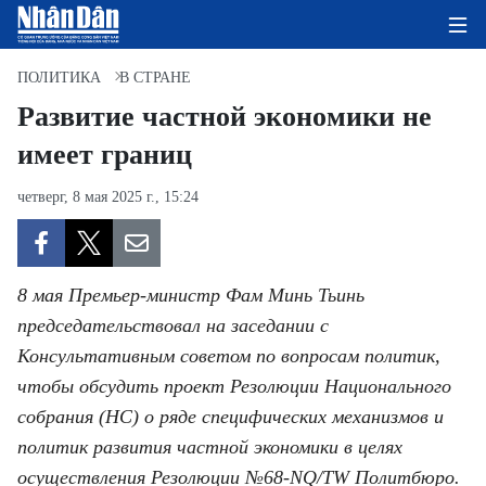
ПОЛИТИКА
В СТРАНЕ
Развитие частной экономики не
имеет границ
ГЛАВНАЯ СТРАНИЦА
четверг, 8 мая 2025 г., 15:24
ПОЛИТИКА
ЭКОНОМИКА
8 мая Премьер-министр Фам Минь Тьинь
ОБЩЕСТВО
председательствовал на заседании с
Консультативным советом по вопросам политик,
ЭКОЛОГИЯ
чтобы обсудить проект Резолюции Национального
КУЛЬТУРА
собрания (НС) о ряде специфических механизмов и
политик развития частной экономики в целях
ДОБРО ПОЖАЛОВАТЬ ВО
осуществления Резолюции №68-NQ/TW Политбюро.