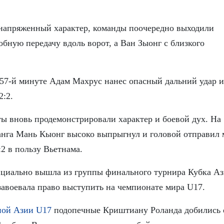
 напряженный характер, команды поочередно выходили
обную передачу вдоль ворот, а Ван Зыонг с близкого
57-й минуте Адам Махрус нанес опасный дальний удар и
2:2.
 вновь продемонстрировали характер и боевой дух. На 
ланга Мань Кыонг высоко выпрыгнул и головой отправил 
:2 в пользу Вьетнама.
ициально вышла из группы финального турнира Кубка А
завоевала право выступить на чемпионате мира U17.
ной Азии U17
подопечные Криштиану Роланда добились