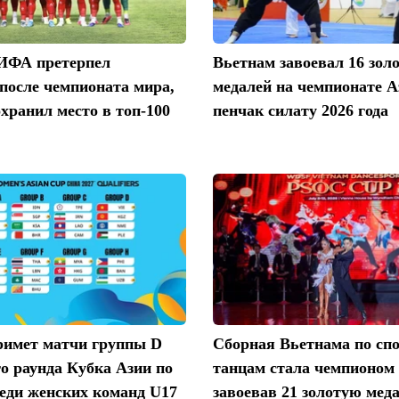
ИФА претерпел
Вьетнам завоевал 16 зол
после чемпионата мира,
медалей на чемпионате А
хранил место в топ-100
пенчак силату 2026 года
римет матчи группы D
Сборная Вьетнама по сп
о раунда Кубка Азии по
танцам стала чемпионом 
еди женских команд U17
завоевав 21 золотую мед