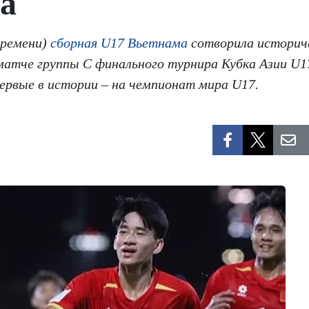
а
времени)
сборная U17 Вьетнама
сотворила историч
матче группы C финального турнира Кубка Азии U1
ервые в истории – на чемпионат мира U17.