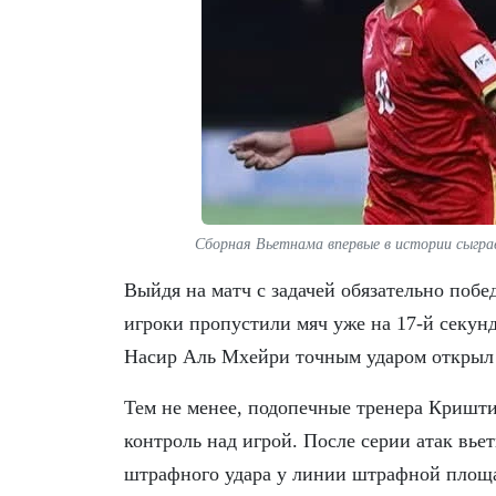
Сборная Вьетнама впервые в истории сыгр
Выйдя на матч с задачей обязательно побе
игроки пропустили мяч уже на 17-й секун
Насир Аль Мхейри точным ударом открыл 
Тем не менее, подопечные тренера Кришти
контроль над игрой. После серии атак вье
штрафного удара у линии штрафной площа