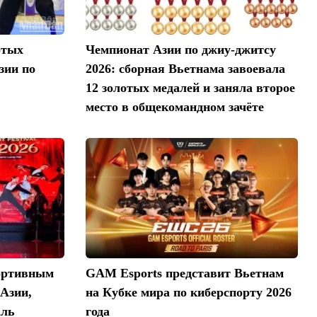
отых
Чемпионат Азии по джиу-джитсу
зии по
2026: сборная Вьетнама завоевала
12 золотых медалей и заняла второе
место в общекомандном зачёте
ортивным
GAM Esports представит Вьетнам
Азии,
на Кубке мира по киберспорту 2026
аль
года