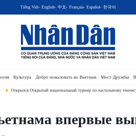
Tiếng Việt
English
中文
Français
Español
한국어
огия
Культура
Добро пожаловать во Вьетнам
Мост Дружбы
В
Открылся Открытый национальный турнир по настольному теннису 
ьетнама впервые вы