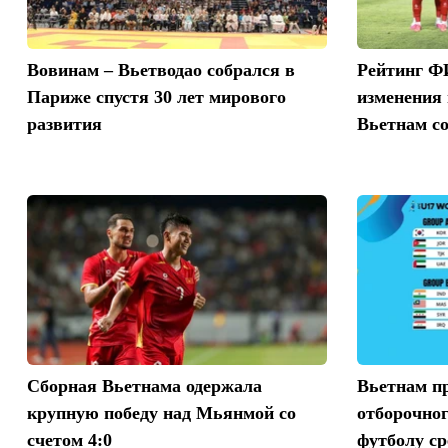
Вовинам – Вьетводао собрался в
Рейтинг Ф
Париже спустя 30 лет мирового
изменения 
развития
Вьетнам со
Сборная Вьетнама одержала
Вьетнам п
крупную победу над Мьянмой со
отборочног
счетом 4:0
футболу ср