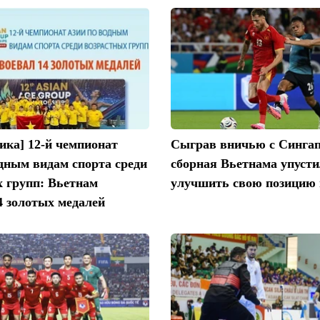
ика] 12-й чемпионат
Сыграв вничью с Сингап
дным видам спорта среди
сборная Вьетнама упуст
х групп: Вьетнам
улучшить свою позицию 
4 золотых медалей