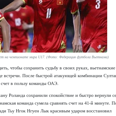
ает на чемпионате мира U17. (Фото: Федерация футбола Вьетнама)
дить, чтобы сохранить судьбу в своих руках, вьетнамские
де встречи. После быстрой атакующей комбинации Султа
счет в пользу команды ОАЭ.
ану Роланда сохранили спокойствие и быстро вернули с
тнамская команда сумела сравнять счет на 41-й минуте. П
ди Тьу Нгок Нгуен Лык красивым ударом восстановил