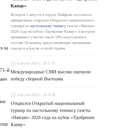
Камау»
Вечером 3 августа в городе Хайфоне состоялось
официальное открытие Открытого национального
турнира по
настольному теннису
газеты «Нянзан»
2026 года на кубок «Удобрение Камау», в котором
принимают участие около 100 спортсменов в
составе 16 команд, представляющих провинции,
з-за
города и отрасли со всей страны.
4 августа 2026 г., 10:21:05
71-й
Международные СМИ высоко оценили
мяч
победу сборной Вьетнама
4 августа 2026 г., 10:20:28
зии
Открылся Открытый национальный
турнир по настольному теннису газеты
«Нянзан» 2026 года на кубок «Удобрение
 еще
Камау»