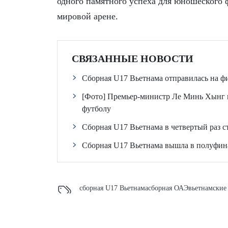
одного памятного успеха для юношеского 
мировой арене.
СВЯЗАННЫЕ НОВОСТИ
Сборная U17 Вьетнама отправилась на ф
[Фото] Премьер-министр Ле Минь Хынг 
футболу
Сборная U17 Вьетнама в четвертый раз 
Сборная U17 Вьетнама вышла в полуфина
сборная U17 Вьетнама
сборная ОАЭ
вьетнамские