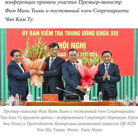
ВЬЕТНАМ
конференции приняли участие Премьер-министр
Фам Минь Тьинь и постоянный член Секретариата
МОСТ ДРУЖБЫ
Чан Кам Ту.
В МИРЕ
ВСТРЕЧИ - ДИАЛОГИ
ДОСЬЕ И МАТЕРИАЛЫ
О ГАЗЕТЕ «НЯНЗАН»
TIẾNG VIỆT
ENGLISH
Премьер-министр Фам Минь Тьинь и постоянный член Секретариата
Чан Кам Ту вручают цветы с поздравлением Секретарю Парткома Нгуен
中文
Зюи Нгоку и Председателю Контрольно-ревизионной комиссии ЦК КПВ
Чан Ши Тханю. Фото: Тхюи Нгуен