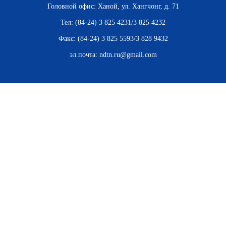
ВЬЕТНАМ
Головной офис: Ханой, ул. Хангчонг, д. 71
Тел: (84-24) 3 825 4231/3 825 4232
МОСТ ДРУЖБЫ
Факс: (84-24) 3 825 5593/3 828 9432
В МИРЕ
эл.почта:
ndtn.ru@gmail.com
ВСТРЕЧИ - ДИАЛОГИ
ДОСЬЕ И МАТЕРИАЛЫ
О ГАЗЕТЕ «НЯНЗАН»
TIẾNG VIỆT
ENGLISH
中文