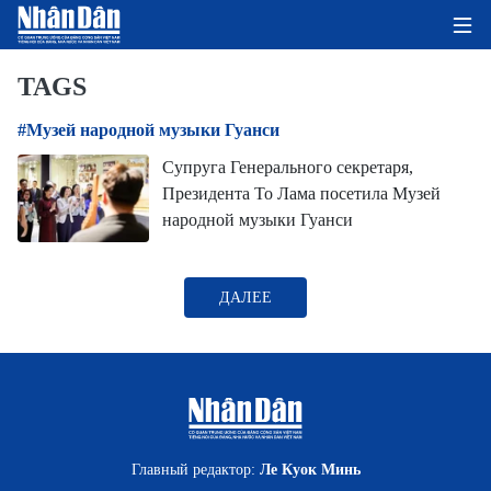
TAGS
#Музей народной музыки Гуанси
ГЛАВНАЯ СТРАНИЦА
Супруга Генерального секретаря,
Президента То Лама посетила Музей
ПОЛИТИКА
народной музыки Гуанси
ЭКОНОМИКА
ДАЛЕЕ
ОБЩЕСТВО
ЭКОЛОГИЯ
КУЛЬТУРА
ДОБРО ПОЖАЛОВАТЬ ВО
Главный редактор:
Ле Куок Минь