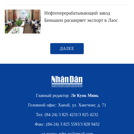
ВЬЕТНАМ
Нефтеперерабатывающий завод
МОСТ ДРУЖБЫ
Биньшон расширяет экспорт в Лаос
В МИРЕ
ВСТРЕЧИ - ДИАЛОГИ
ДАЛЕЕ
ДОСЬЕ И МАТЕРИАЛЫ
О ГАЗЕТЕ «НЯНЗАН»
TIẾNG VIỆT
Главный редактор:
Ле Куок Минь
Головной офис: Ханой, ул. Хангчонг, д. 71
ENGLISH
Тел: (84-24) 3 825 4231/3 825 4232
中文
Факс: (84-24) 3 825 5593/3 828 9432
эл.почта:
ndtn.ru@gmail.com