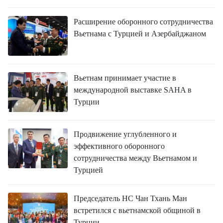
ВЬЕТНАМ
Расширение оборонного сотрудничества
МОСТ ДРУЖБЫ
Вьетнама с Турцией и Азербайджаном
В МИРЕ
ВСТРЕЧИ - ДИАЛОГИ
Вьетнам принимает участие в
международной выставке SAHA в
ДОСЬЕ И МАТЕРИАЛЫ
Турции
О ГАЗЕТЕ «НЯНЗАН»
Продвижение углубленного и
эффективного оборонного
TIẾNG VIỆT
сотрудничества между Вьетнамом и
Турцией
ENGLISH
Председатель НС Чан Тхань Ман
中文
встретился с вьетнамской общиной в
Турции