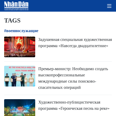
TAGS
#военнослужащие
ГЛАВНАЯ СТРАНИЦА
Задушевная специальная художественная
программа «Навсегда двадцатилетние»
ПОЛИТИКА
ЭКОНОМИКА
Премьер-министр: Необходимо создать
ОБЩЕСТВО
высокопрофессиональные
международные силы поисково-
ЭКОЛОГИЯ
спасательных операций
КУЛЬТУРА
Художественно-публицистическая
программа «Героическая песнь на реке»
ДОБРО ПОЖАЛОВАТЬ ВО