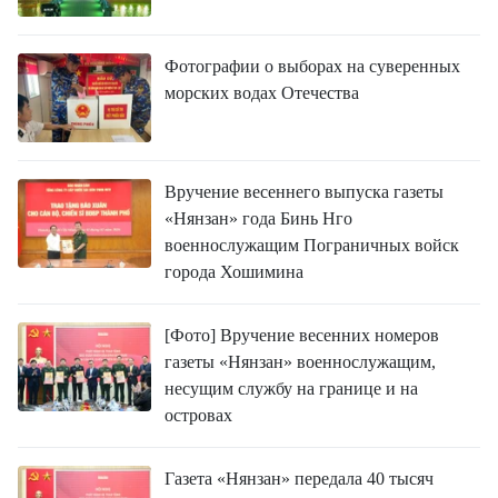
ВЬЕТНАМ
МОСТ ДРУЖБЫ
Фотографии о выборах на суверенных
морских водах Отечества
В МИРЕ
ВСТРЕЧИ - ДИАЛОГИ
Вручение весеннего выпуска газеты
ДОСЬЕ И МАТЕРИАЛЫ
«Нянзан» года Бинь Нго
военнослужащим Пограничных войск
города Хошимина
О ГАЗЕТЕ «НЯНЗАН»
[Фото] Вручение весенних номеров
TIẾNG VIỆT
газеты «Нянзан» военнослужащим,
несущим службу на границе и на
ENGLISH
островах
中文
Газета «Нянзан» передала 40 тысяч