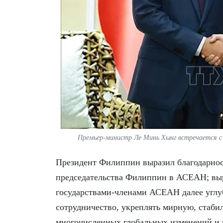
Премьер-министр Ле Минь Хынг встречается 
​Президент Филиппин выразил благодарнос
председательства Филиппин в АСЕАН; выр
государствами-членами АСЕАН далее углу
сотрудничество, укреплять мирную, стаби
многочисленных глобальных изменений и 