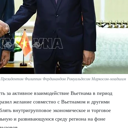
с Президентом Филиппин Фердинандом Ромуальдесом Маркосом-младшим
ть за активное взаимодействие Вьетнама в период
азил желание совместно с Вьетнамом и другими
блять внутригрупповое экономическое и торговое
льную и развивающуюся среду региона на фоне
вызовов.