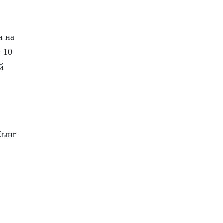
и на
 10
й
Хынг