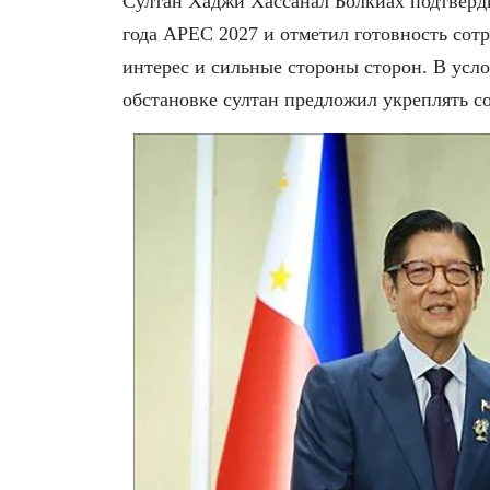
Султан Хаджи Хассанал Болкиах подтверд
года APEC 2027 и отметил готовность сот
интерес и сильные стороны сторон. В усл
обстановке султан предложил укреплять со