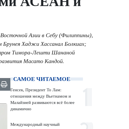
нами АСЕАН и
-Восточной Азии в Себу (Филиппины),
м Брунея Хаджи Хассанал Болкиах;
стром Тимора-Лешти Шананой
развития Масато Кандой.
САМОЕ ЧИТАЕМОЕ
Генсек, Президент То Лам:
отношения между Вьетнамом и
Малайзией развиваются всё более
динамично
Международный научный