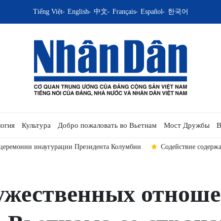
Tiếng Việt
English
中文
Français
Español
한국어
огия
Культура
Добро пожаловать во Вьетнам
Мост Дружбы
В
 церемонии инаугурации Президента Колумбии
Содействие содерж
ужественных отноше