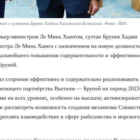
тся с султаном Брунея Хаджи Хассаналом Болкиахом. Фото: ВИА
емьер-министром Ле Минь Хынгом, султан Брунея Хаджи
истра Ле Минь Хынга с назначением на новую должность
 дальнейшего повышения содержательности и эффективно
Бруней.
л сторонам эффективно и содержательно реализовывать
млющего партнёрства Вьетнам — Бруней на период 2023
ями на всех уровнях, особенно на высшем; активизироват
 и рассмотреть возможность создания механизма Совмест
креплять взаимодействие в сфере рыболовства и морского