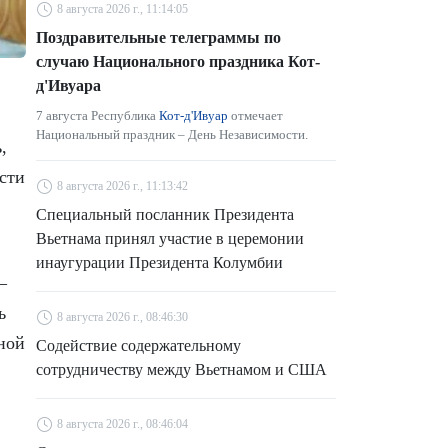
8 августа 2026 г., 11:14:05
Поздравительные телеграммы по
случаю Национального праздника Кот-
д'Ивуара
7 августа Республика
Кот-д'Ивуар
отмечает
Национальный праздник – День Независимости.
,
сти
8 августа 2026 г., 11:13:42
Специальный посланник Президента
Вьетнама принял участие в церемонии
инаугурации Президента Колумбии
–
ь
8 августа 2026 г., 08:46:30
ной
Содействие содержательному
сотрудничеству между Вьетнамом и США
8 августа 2026 г., 08:46:04