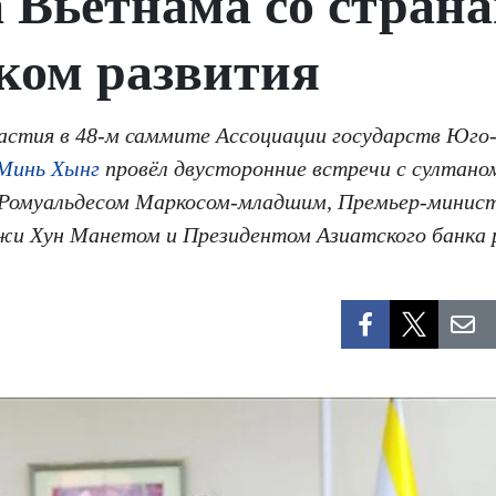
а Вьетнама со стра
ком развития
участия в 48-м саммите Ассоциации государств Юго
Минь Хынг
провёл двусторонние встречи с султано
 Ромуальдесом Маркосом-младшим, Премьер-мини
и Хун Манетом и Президентом Азиатского банка 