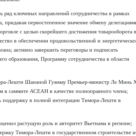
ть ряд ключевых направлений сотрудничества в рамках
а, придавая первостепенное значение обмену делегациям
торговле с целью скорейшего достижения товарооборота в
ство в обеспечении продовольственной и энергетическо
кеана; активно завершить переговоры и подписать
его образования, Программу сотрудничества в области
имора-Лешти Шананой Гужмау Премьер-министр Ле Минь 
м в саммите АСЕАН в качестве полноправного члена;
ть поддержку в полной интеграции Тимора-Лешти в
ценил растущую роль и авторитет Вьетнама в регионе;
ержку Тимора-Лешти в государственном строительстве и