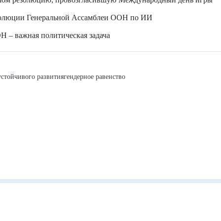
золюции Генеральной Ассамблеи ООН по ИИ
Н – важная политическая задача
устойчивого развития
гендерное равенство