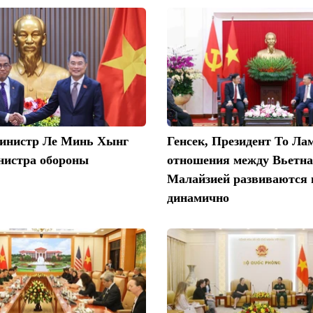
инистр Ле Минь Хынг
Генсек, Президент То Ла
нистра обороны
отношения между Вьетн
Малайзией развиваются в
динамично