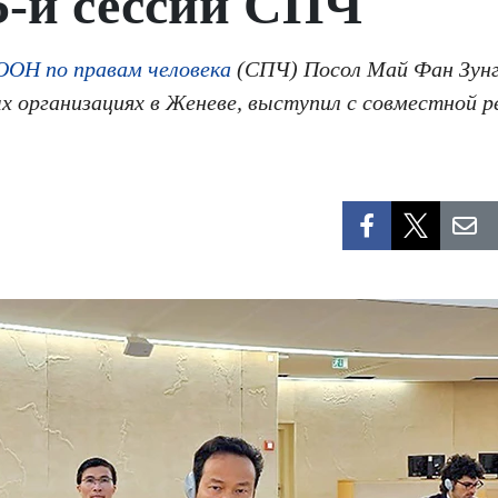
5-й сессии СПЧ
ООН по правам человека
(СПЧ) Посол Май Фан Зунг
х организациях в Женеве, выступил с совместной 