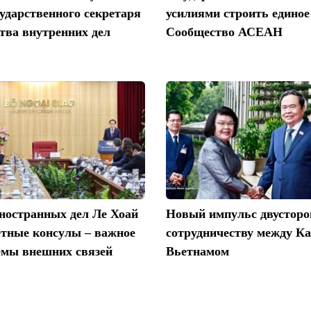
ударственного секретаря
усилиями строить единое
тва внутренних дел
Сообщество АСЕАН
ностранных дел Ле Хоай
Новый импульс двусторо
ётные консулы – важное
сотрудничеству между К
емы внешних связей
Вьетнамом