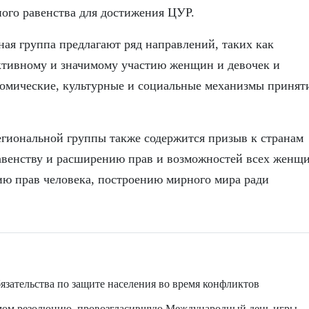
ного равенства для достижения ЦУР.
ная группа предлагают ряд направлений, таких как
ктивному и значимому участию женщин и девочек и
номические, культурные и социальные механизмы принят
егиональной группы также содержится призыв к странам
равенству и расширению прав и возможностей всех женщ
ию прав человека, построению мирного мира ради
зательства по защите населения во время конфликтов
ом резолюцию, провозгласившую Международный день игры