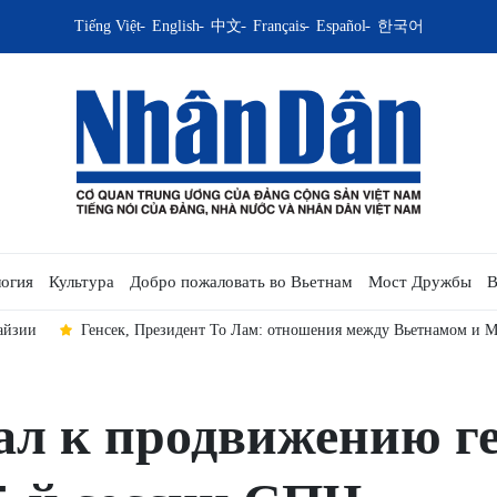
Tiếng Việt
English
中文
Français
Español
한국어
огия
Культура
Добро пожаловать во Вьетнам
Мост Дружбы
В
айзии
Генсек, Президент То Лам: отношения между Вьетнамом и М
ал к продвижению г