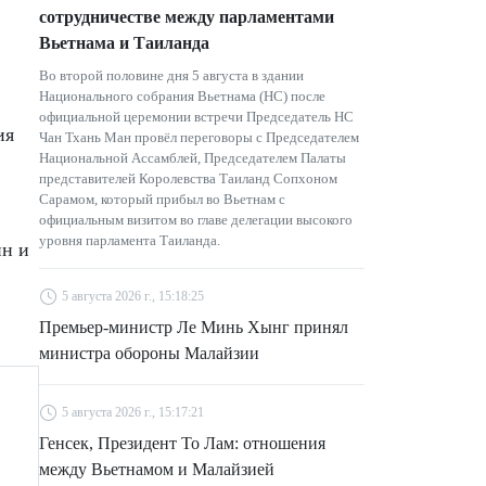
сотрудничестве между парламентами
Вьетнама и Таиланда
Во второй половине дня 5 августа в здании
Национального собрания Вьетнама (НС) после
официальной церемонии встречи Председатель НС
ия
Чан Тхань Ман провёл переговоры с Председателем
Национальной Ассамблей, Председателем Палаты
представителей Королевства Таиланд Сопхоном
Сарамом, который прибыл во Вьетнам с
официальным визитом во главе делегации высокого
уровня парламента Таиланда.
ин и
5 августа 2026 г., 15:18:25
Премьер-министр Ле Минь Хынг принял
министра обороны Малайзии
5 августа 2026 г., 15:17:21
Генсек, Президент То Лам: отношения
между Вьетнамом и Малайзией