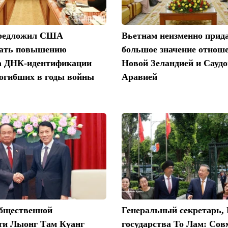
предложил США
Вьетнам неизменно прид
вать повышению
большое значение отнош
а ДНК-идентификации
Новой Зеландией и Сауд
погибших в годы войны
Аравией
бщественной
Генеральный секретарь,
сти Лыонг Там Куанг
государства То Лам: Со