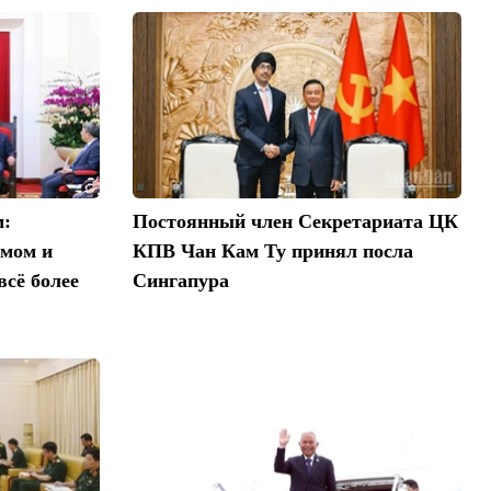
м:
Постоянный член Секретариата ЦК
амом и
КПВ Чан Кам Ту принял посла
сё более
Сингапура