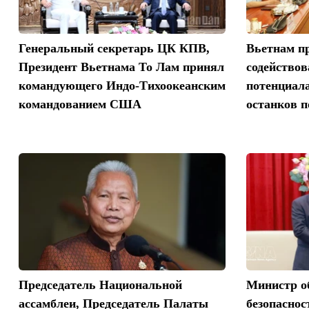
Генеральный секретарь ЦК КПВ,
Вьетнам 
Президент Вьетнама То Лам принял
содейство
командующего Индо-Тихоокеанским
потенциал
командованием США
останков 
Председатель Национальной
Министр о
ассамблеи, Председатель Палаты
безопасно