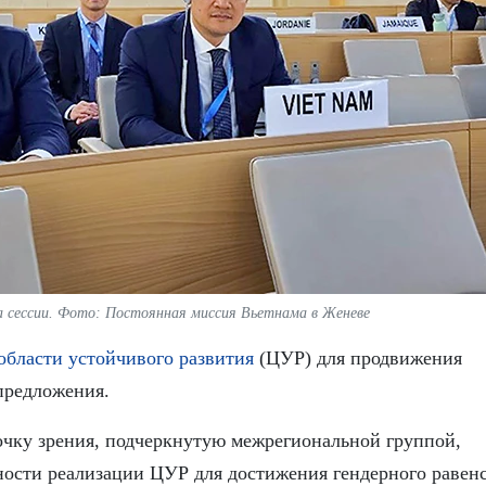
на сессии. Фото: Постоянная миссия Вьетнама в Женеве
области устойчивого развития
(ЦУР) для продвижения
 предложения.
чку зрения, подчеркнутую межрегиональной группой,
ности реализации ЦУР для достижения гендерного равенс