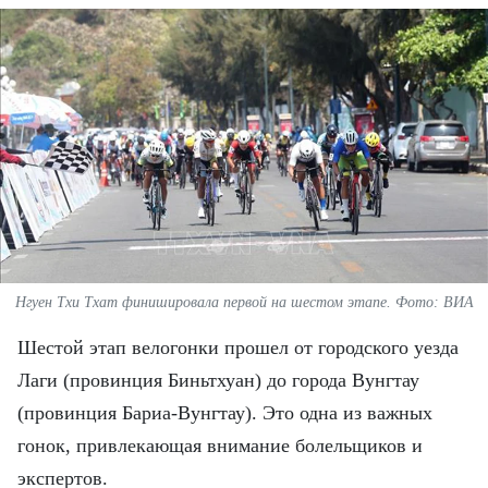
ВЬЕТНАМ
МОСТ ДРУЖБЫ
В МИРЕ
ВСТРЕЧИ - ДИАЛОГИ
ДОСЬЕ И МАТЕРИАЛЫ
О ГАЗЕТЕ «НЯНЗАН»
Нгуен Тхи Тхат финишировала первой на шестом этапе. Фото: ВИА
TIẾNG VIỆT
Шестой этап велогонки прошел от городского уезда
Лаги (провинция Биньтхуан) до города Вунгтау
ENGLISH
(провинция Бариа-Вунгтау). Это одна из важных
中文
гонок, привлекающая внимание болельщиков и
экспертов.