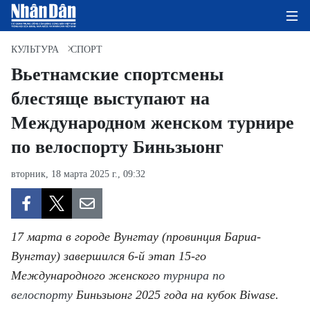
КУЛЬТУРА
СПОРТ
Вьетнамские спортсмены
блестяще выступают на
ГЛАВНАЯ СТРАНИЦА
Международном женском турнире
ПОЛИТИКА
по велоспорту Биньзыонг
ЭКОНОМИКА
вторник, 18 марта 2025 г., 09:32
ОБЩЕСТВО
ЭКОЛОГИЯ
17 марта в городе Вунгтау (провинция Бариа-
Вунгтау) завершился 6-й этап 15-го
КУЛЬТУРА
Международного женского
турнира по
велоспорту
Биньзыонг 2025 года на кубок Biwase.
ДОБРО ПОЖАЛОВАТЬ ВО