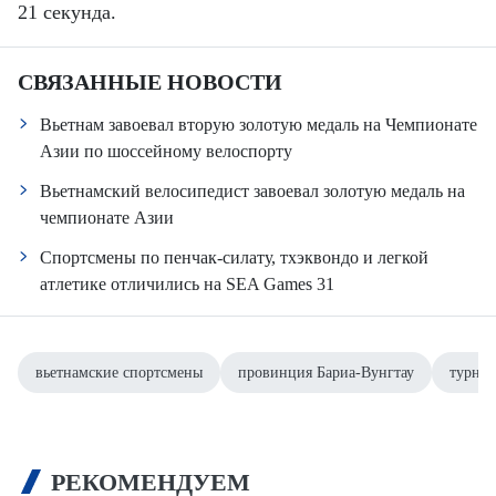
21 секунда.
СВЯЗАННЫЕ НОВОСТИ
Вьетнам завоевал вторую золотую медаль на Чемпионате
Азии по шоссейному велоспорту
Вьетнамский велосипедист завоевал золотую медаль на
чемпионате Азии
Спортсмены по пенчак-силату, тхэквондо и легкой
атлетике отличились на SEA Games 31
вьетнамские спортсмены
провинция Бариа-Вунгтау
турнир
РЕКОМЕНДУЕМ