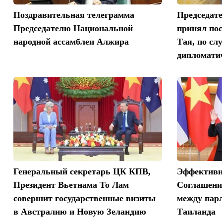
Поздравительная телеграмма
Председат
Председателю Национальной
принял по
народной ассамблеи Алжира
Тая, по сл
дипломати
Генеральный секретарь ЦК КПВ,
Эффективн
Президент Вьетнама То Лам
Соглашени
совершит государственные визиты
между пар
в Австралию и Новую Зеландию
Таиланда