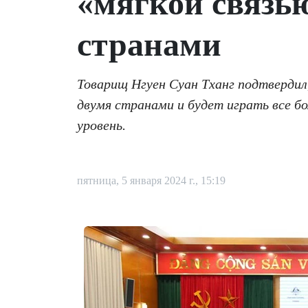
«мягкой связь
странами
Товарищ Нгуен Суан Тханг подтвердил
двумя странами и будет играть все б
уровень.
пятница, 5 января 2024 г., 15:19