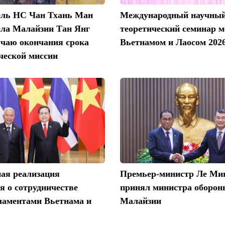
ель НС Чан Тхань Ман
Международный научны
сла Малайзии Тан Янг
теоретический семинар 
учаю окончания срока
Вьетнамом и Лаосом 2026
ческой миссии
ая реализация
Премьер-министр Ле Ми
я о сотрудничестве
принял министра оборон
ламентами Вьетнама и
Малайзии