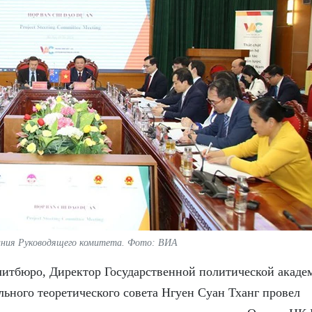
ания Руководящего комитета. Фото: ВИА
литбюро, Директор Государственной политической акаде
ьного теоретического совета Нгуен Суан Тханг провел