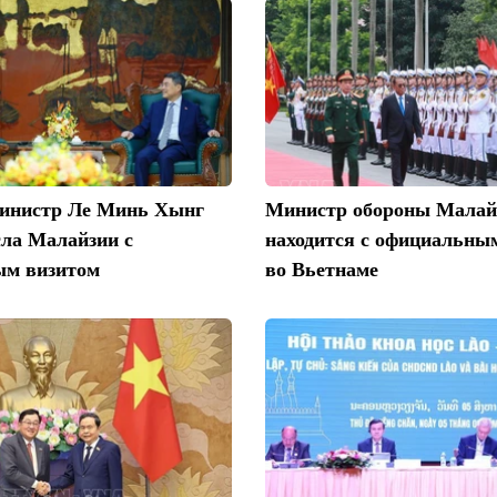
инистр Ле Минь Хынг
Министр обороны Малай
сла Малайзии с
находится с официальны
м визитом
во Вьетнаме