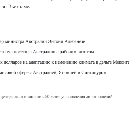
 во Вьетнаме.
ер-министра Австралии Энтони Альбанезе
етнама посетила Австралию с рабочим визитом
х долларов на адаптацию к изменению климата в дельте Меконг
нансовой сфере с Австралией, Японией и Сингапуром
 центр
важная инициатива
50-летие установления дипотношений