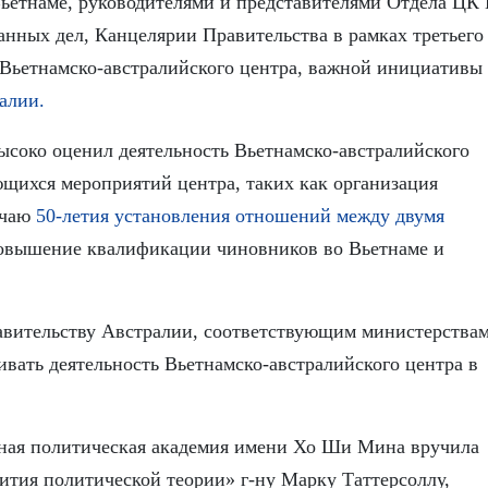
Вьетнаме, руководителями и представителями Отдела ЦК
нных дел, Канцелярии Правительства в рамках третьего
 Вьетнамско-австралийского центра, важной инициативы
алии.
ысоко оценил деятельность Вьетнамско-австралийского
ющихся мероприятий центра, таких как организация
учаю
50-летия установления отношений между двумя
овышение квалификации чиновников во Вьетнаме и
вительству Австралии, соответствующим министерствам
вать деятельность Вьетнамско-австралийского центра в
нная политическая академия имени Хо Ши Мина вручила
вития политической теории» г-ну Марку Таттерсоллу,