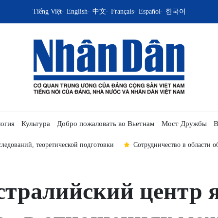
Tiếng Việt
English
中文
Français
Español
한국어
огия
Культура
Добро пожаловать во Вьетнам
Мост Дружбы
В
следований, теоретической подготовки
Сотрудничество в области 
стралийский центр 