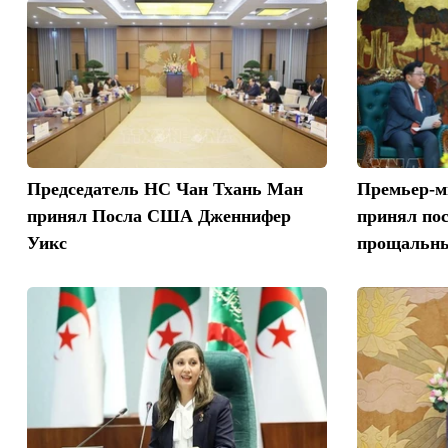
Председатель НС Чан Тхань Ман
Премьер-м
принял Посла США Дженнифер
принял по
Уикс
прощальны