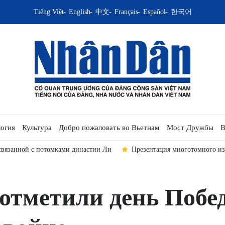
Tiếng Việt
English
中文
Français
Español
한국어
огия
Культура
Добро пожаловать во Вьетнам
Мост Дружбы
В
 связанной с потомками династии Ли
Презентация многотомного и
 отметили день Побе