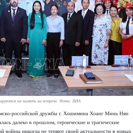
ируются на память на встрече. Фото: ВИА
амско-российской дружбы г. Хошимина Хоанг Минь Нян
талась далеко в прошлом, героические и трагические
ой войны никогда не теряют своей актуальности в новых