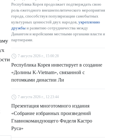
Республика Корея продолжает подтверждать свою
роль ежегодного внешнеполитического мероприятия
города, способствуя популяризации самобытных
культурных ценностей двух народов,
укреплению
дружбы
и развитию сотрудничества между
Данангом и корейскими местными органами власти и
аму
партнерами.
ух
7 августа 2026 г., 15:00:28
ости
Республика Корея инвестирует в создание
«Долины K-Vietnam», связанной с
потомками династии Ли
7 августа 2026 г., 12:23:44
Презентация многотомного издания
х
«Собрание избранных произведений
Главнокомандующего Фиделя Кастро
Руса»