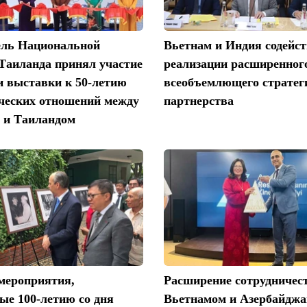
ель Национальной
Вьетнам и Индия содейс
Таиланда принял участие
реализации расширенног
и выставки к 50-летию
всеобъемлющего стратег
ческих отношений между
партнерства
 и Таиландом
мероприятия,
Расширение сотрудничес
ые 100-летию со дня
Вьетнамом и Азербайджа