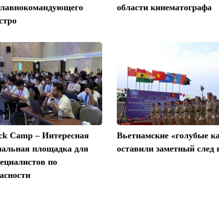
главнокомандующего
области кинематографа
стро
ack Camp – Интересная
Вьетнамские «голубые к
нальная площадка для
оставили заметный след 
ециалистов по
асности