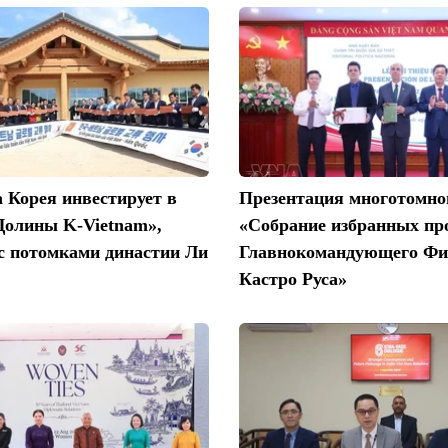
 Корея инвестирует в
Презентация многотомно
Долины K-Vietnam»,
«Собрание избранных пр
с потомками династии Ли
Главнокомандующего Фи
Кастро Руса»