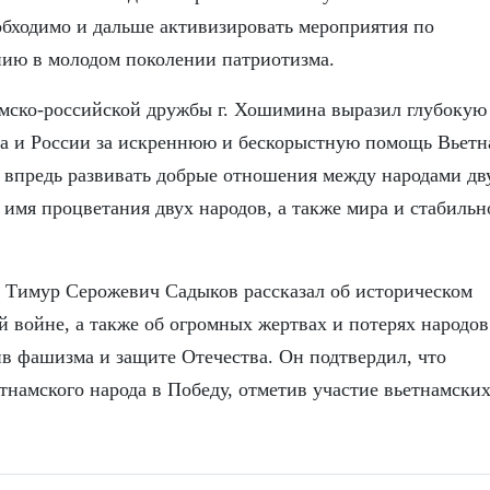
обходимо и дальше активизировать мероприятия по
нию в молодом поколении патриотизма.
амско-российской дружбы г. Хошимина выразил глубокую
за и России за искреннюю и бескорыстную помощь Вьетн
и впредь развивать добрые отношения между народами дв
 имя процветания двух народов, а также мира и стабильн
Тимур Серожевич Садыков рассказал об историческом
 войне, а также об огромных жертвах и потерях народов
ив фашизма и защите Отечества. Он подтвердил, что
тнамского народа в Победу, отметив участие вьетнамски