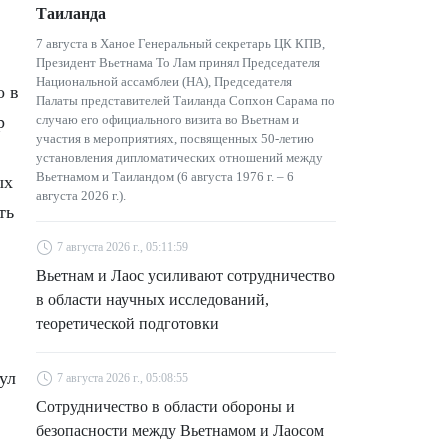
Таиланда
7 августа в Ханое Генеральный секретарь ЦК КПВ,
Президент Вьетнама То Лам принял Председателя
Национальной ассамблеи (НА), Председателя
о в
Палаты представителей Таиланда Сопхон Сарама по
р
случаю его официального визита во Вьетнам и
участия в мероприятиях, посвященных 50-летию
установления дипломатических отношений между
Вьетнамом и Таиландом (6 августа 1976 г. – 6
ых
августа 2026 г.).
ть
7 августа 2026 г., 05:11:59
в
Вьетнам и Лаос усиливают сотрудничество
в области научных исследований,
теоретической подготовки
ул
7 августа 2026 г., 05:08:55
Сотрудничество в области обороны и
безопасности между Вьетнамом и Лаосом