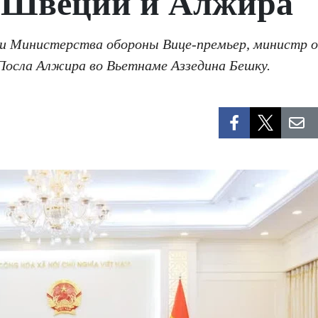
 Швеции и Алжира
нии Министерства обороны Вице-премьер, министр 
Посла Алжира во Вьетнаме Аззедина Бешку.