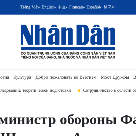
Tiếng Việt
English
中文
Français
Español
한국어
огия
Культура
Добро пожаловать во Вьетнам
Мост Дружбы
В
следований, теоретической подготовки
Сотрудничество в области 
 министр обороны Ф