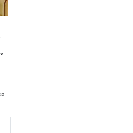
я
н
ти
,
ию
.