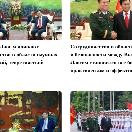
 Лаос усиливают
Сотрудничество в облас
ство в области научных
и безопасности между Вь
ий, теоретической
Лаосом становится все б
и
практическим и эффект