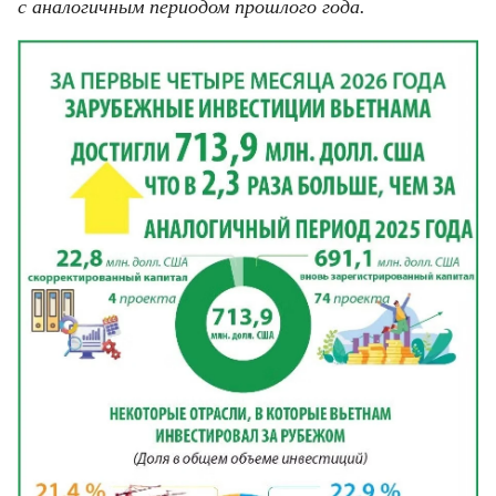
ВЬЕТНАМ
с аналогичным периодом прошлого года.
МОСТ ДРУЖБЫ
В МИРЕ
ВСТРЕЧИ - ДИАЛОГИ
ДОСЬЕ И МАТЕРИАЛЫ
О ГАЗЕТЕ «НЯНЗАН»
TIẾNG VIỆT
ENGLISH
中文