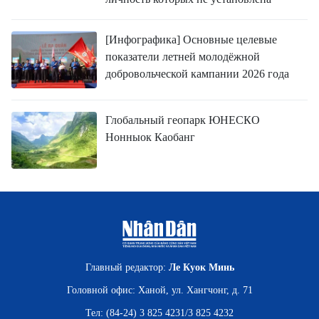
[Инфографика] Основные целевые
показатели летней молодёжной
добровольческой кампании 2026 года
Глобальный геопарк ЮНЕСКО
Нонныок Каобанг
Главный редактор:
Ле Куок Минь
Головной офис: Ханой, ул. Хангчонг, д. 71
Тел: (84-24) 3 825 4231/3 825 4232