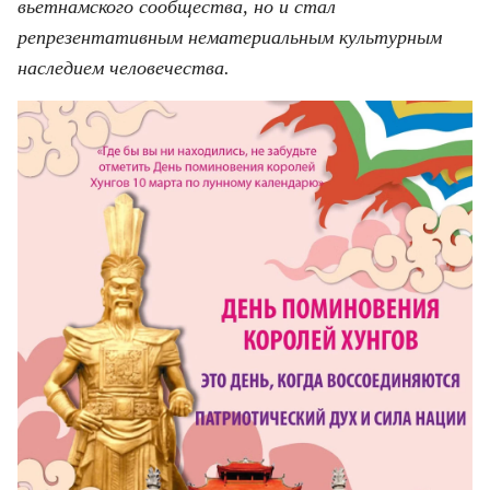
ВЬЕТНАМ
вьетнамского сообщества, но и стал
репрезентативным нематериальным культурным
МОСТ ДРУЖБЫ
наследием человечества.
В МИРЕ
ВСТРЕЧИ - ДИАЛОГИ
ДОСЬЕ И МАТЕРИАЛЫ
О ГАЗЕТЕ «НЯНЗАН»
TIẾNG VIỆT
ENGLISH
中文