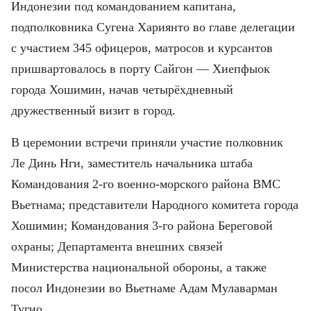
FRANÇAIS
Индонезии под командованием капитана,
подполковника Сугена Хариянто во главе делегации
ESPAÑOL
с участием 345 офицеров, матросов и курсантов
пришвартовалось в порту Сайгон — Хиепфыок
города Хошимин, начав четырёхдневный
дружественный визит в город.
В церемонии встречи приняли участие полковник
Ле Динь Нги, заместитель начальника штаба
Командования 2-го военно-морского района ВМС
Вьетнама; представители Народного комитета города
Хошимин; Командования 3-го района Береговой
охраны; Департамента внешних связей
Министерства национальной обороны, а также
посол Индонезии во Вьетнаме Адам Мулаварман
Тугио.