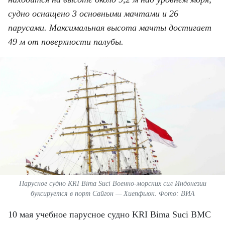
ВЬЕТНАМ
судно оснащено 3 основными мачтами и 26
МОСТ ДРУЖБЫ
парусами. Максимальная высота мачты достигает
49 м от поверхности палубы.
В МИРЕ
ВСТРЕЧИ - ДИАЛОГИ
ДОСЬЕ И МАТЕРИАЛЫ
О ГАЗЕТЕ «НЯНЗАН»
TIẾNG VIỆT
ENGLISH
Парусное судно KRI Bima Suci Военно-морских сил Индонезии
буксируется в порт Сайгон — Хиепфыок. Фото: ВИА
中文
10 мая учебное парусное судно KRI Bima Suci ВМС