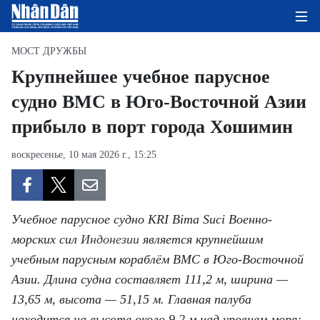
МОСТ ДРУЖБЫ
Крупнейшее учебное парусное
судно ВМС в Юго-Восточной Азии
ГЛАВНАЯ СТРАНИЦА
прибыло в порт города Хошимин
ПОЛИТИКА
воскресенье, 10 мая 2026 г., 15:25
ЭКОНОМИКА
ОБЩЕСТВО
Учебное парусное судно KRI Bima Suci Военно-
ЭКОЛОГИЯ
морских сил
Индонезии
является крупнейшим
учебным парусным кораблём ВМС в Юго-Восточной
КУЛЬТУРА
Азии. Длина судна составляет 111,2 м, ширина —
13,65 м, высота — 51,15 м. Главная палуба
ДОБРО ПОЖАЛОВАТЬ ВО
находится на высоте около 9,2 м над уровнем моря;