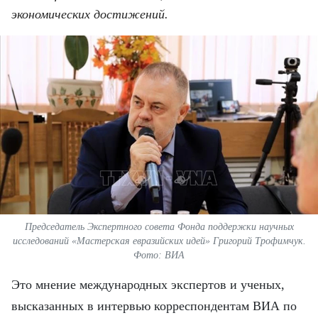
ВЬЕТНАМ
экономических достижений.
МОСТ ДРУЖБЫ
В МИРЕ
ВСТРЕЧИ - ДИАЛОГИ
ДОСЬЕ И МАТЕРИАЛЫ
О ГАЗЕТЕ «НЯНЗАН»
TIẾNG VIỆT
Председатель Экспертного совета Фонда поддержки научных
исследований «Мастерская евразийских идей» Григорий Трофимчук.
ENGLISH
Фото: ВИА
Это мнение международных экспертов и ученых,
中文
высказанных в интервью корреспондентам ВИА по