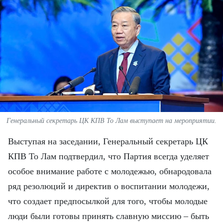
ВЬЕТНАМ
МОСТ ДРУЖБЫ
В МИРЕ
ВСТРЕЧИ - ДИАЛОГИ
ДОСЬЕ И МАТЕРИАЛЫ
Генеральный секретарь ЦК КПВ То Лам выступает на мероприятии.
О ГАЗЕТЕ «НЯНЗАН»
Выступая на заседании, Генеральный секретарь ЦК
TIẾNG VIỆT
КПВ То Лам подтвердил, что Партия всегда уделяет
особое внимание работе с молодежью, обнародовала
ENGLISH
ряд резолюций и директив о воспитании молодежи,
中文
что создает предпосылкой для того, чтобы молодые
люди были готовы принять славную миссию – быть