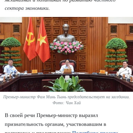
ВЬЕТНАМ
сектора экономики.
МОСТ ДРУЖБЫ
В МИРЕ
ВСТРЕЧИ - ДИАЛОГИ
ДОСЬЕ И МАТЕРИАЛЫ
О ГАЗЕТЕ «НЯНЗАН»
TIẾNG VIỆT
Премьер-министр Фам Минь Тьинь председательствует на заседании.
Фото: Чан Хай
ENGLISH
В своей речи Премьер-министр выразил
中文
признательность органам, участвовавшим в