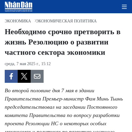
ЭКОНОМИКА
ЭКОНОМИЧЕСКАЯ ПОЛИТИКА
Необходимо срочно претворить в
жизнь Резолюцию о развитии
ГЛАВНАЯ СТРАНИЦА
частного сектора экономики
ПОЛИТИКА
среда, 7 мая 2025 г., 15:12
ЭКОНОМИКА
ОБЩЕСТВО
Во второй половине дня 7 мая в здании
ЭКОЛОГИЯ
Правительства Премьер-министр Фам Минь Тьинь
председательствовал на заседании Постоянного
КУЛЬТУРА
комитета Правительства по вопросу разработки
проекта Резолюции НС о некоторых особых
ДОБРО ПОЖАЛОВАТЬ ВО
механизмах и политиках по развитию
частного