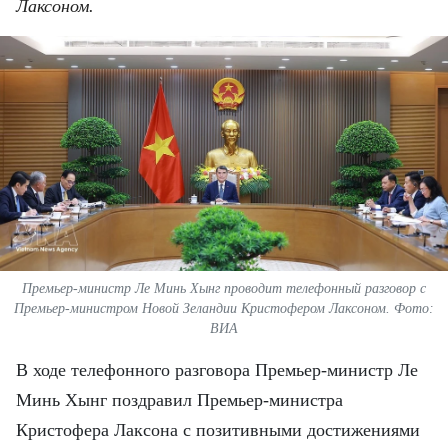
ВЬЕТНАМ
Лаксоном.
МОСТ ДРУЖБЫ
В МИРЕ
ВСТРЕЧИ - ДИАЛОГИ
ДОСЬЕ И МАТЕРИАЛЫ
О ГАЗЕТЕ «НЯНЗАН»
Премьер-министр Ле Минь Хынг проводит телефонный разговор с
TIẾNG VIỆT
Премьер-министром Новой Зеландии Кристофером Лаксоном. Фото:
ВИА
ENGLISH
В ходе телефонного разговора Премьер-министр Ле
Минь Хынг поздравил Премьер-министра
中文
Кристофера Лаксона с позитивными достижениями