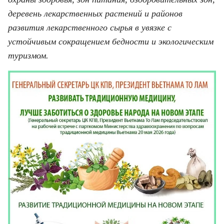
ВЬЕТНАМ
деревень лекарственных растений и районов
МОСТ ДРУЖБЫ
развития лекарственного сырья в увязке с
устойчивым сокращением бедности и экологическим
В МИРЕ
туризмом.
ВСТРЕЧИ - ДИАЛОГИ
ДОСЬЕ И МАТЕРИАЛЫ
О ГАЗЕТЕ «НЯНЗАН»
TIẾNG VIỆT
ENGLISH
中文