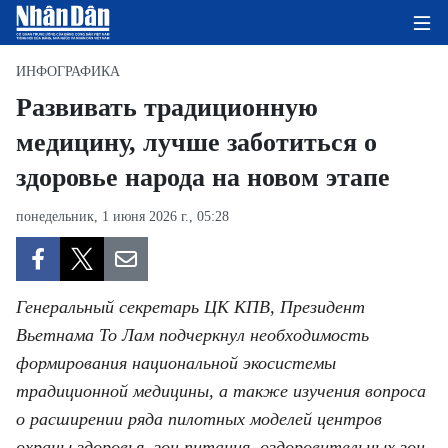
ИНФОГРАФИКА
Развивать традиционную
медицину, лучше заботиться о
ГЛАВНАЯ СТРАНИЦА
здоровье народа на новом этапе
ПОЛИТИКА
понедельник, 1 июня 2026 г., 05:28
ЭКОНОМИКА
ОБЩЕСТВО
Генеральный секретарь ЦК КПВ, Президент
ЭКОЛОГИЯ
Вьетнама То Лам подчеркнул необходимость
формирования национальной экосистемы
КУЛЬТУРА
традиционной медицины, а также изучения вопроса
о расширении ряда пилотных моделей центров
ДОБРО ПОЖАЛОВАТЬ ВО
охраны здоровья, зон питания, оздоровительных зон,